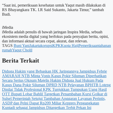
“Saat ini, pemeriksaan kesehatan untuk Yaqut masih dilakukan di
RS Bhayangkara TK. I.R Said Sukanto, Jakarta Timur,” tambah
Budi.
iMedia
iMedia adalah penulis di bawah jaringan Inspira Media, sebuah
ekosistem media digital yang berfokus pada penyajian berita, opini,
dan informasi aktual secara cepat, akurat, dan relevan.
TAGS
Buni Yani
Jakarta
korupsi
KPK
Kuota Haji
Pemeriksaan
tahanan
rumah
Yaqut Cholil
Berita Terkait
Diduga Hakim yang Bebaskan HK Jaringannya Jampidsus Febrie
AMARAH NTB Minta Vonis Kasus Pokir Siluman Diperhatikan
Secara Serius
Oknum Majelis Hakim Diduga Jual Hukum Pada
Kasus Dana Pokir Siluman DPRD NTB
Pelayanan BPHTB Loteng
Dinilai Tidak Profesional
KPK Tunjukkan Tumpukan Uang Hasil
OTT Bupati Lobar
Bahlil Targetkan Penambahan Kursi Golkar di
Sulsel
Pemerintah Setujui Tambahan Anggaran Layanan Perintis,
ASDP dan Pelni Dapat Rp209 Miliar
Keppres Pengangkatan
Kuntadi sebagai Jampidsus Ditargetkan Terbit Pekan Ini