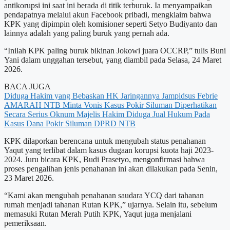
antikorupsi ini saat ini berada di titik terburuk. Ia menyampaikan
pendapatnya melalui akun Facebook pribadi, mengklaim bahwa
KPK yang dipimpin oleh komisioner seperti Setyo Budiyanto dan
lainnya adalah yang paling buruk yang pernah ada.
“Inilah KPK paling buruk bikinan Jokowi juara OCCRP,” tulis Buni
Yani dalam unggahan tersebut, yang diambil pada Selasa, 24 Maret
2026.
BACA JUGA
Diduga Hakim yang Bebaskan HK Jaringannya Jampidsus Febrie
AMARAH NTB Minta Vonis Kasus Pokir Siluman Diperhatikan
Secara Serius
Oknum Majelis Hakim Diduga Jual Hukum Pada
Kasus Dana Pokir Siluman DPRD NTB
KPK dilaporkan berencana untuk mengubah status penahanan
Yaqut yang terlibat dalam kasus dugaan korupsi kuota haji 2023-
2024. Juru bicara KPK, Budi Prasetyo, mengonfirmasi bahwa
proses pengalihan jenis penahanan ini akan dilakukan pada Senin,
23 Maret 2026.
“Kami akan mengubah penahanan saudara YCQ dari tahanan
rumah menjadi tahanan Rutan KPK,” ujarnya. Selain itu, sebelum
memasuki Rutan Merah Putih KPK, Yaqut juga menjalani
pemeriksaan.