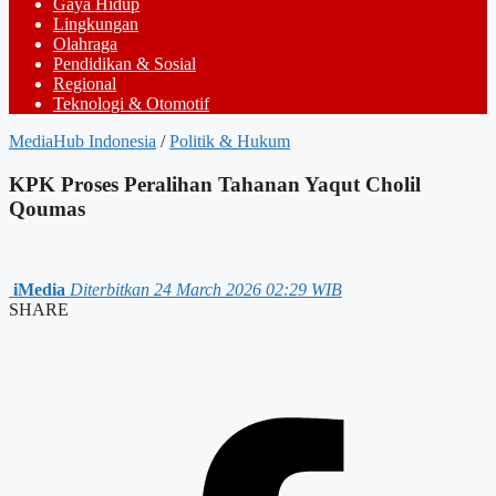
Gaya Hidup
Lingkungan
Olahraga
Pendidikan & Sosial
Regional
Teknologi & Otomotif
MediaHub Indonesia
/
Politik & Hukum
KPK Proses Peralihan Tahanan Yaqut Cholil
Qoumas
iMedia
Diterbitkan 24 March 2026 02:29 WIB
SHARE