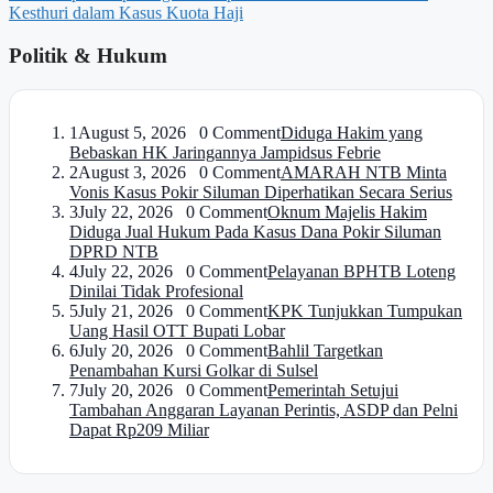
Kesthuri dalam Kasus Kuota Haji
Politik & Hukum
1
August 5, 2026 0 Comment
Diduga Hakim yang
Bebaskan HK Jaringannya Jampidsus Febrie
2
August 3, 2026 0 Comment
AMARAH NTB Minta
Vonis Kasus Pokir Siluman Diperhatikan Secara Serius
3
July 22, 2026 0 Comment
Oknum Majelis Hakim
Diduga Jual Hukum Pada Kasus Dana Pokir Siluman
DPRD NTB
4
July 22, 2026 0 Comment
Pelayanan BPHTB Loteng
Dinilai Tidak Profesional
5
July 21, 2026 0 Comment
KPK Tunjukkan Tumpukan
Uang Hasil OTT Bupati Lobar
6
July 20, 2026 0 Comment
Bahlil Targetkan
Penambahan Kursi Golkar di Sulsel
7
July 20, 2026 0 Comment
Pemerintah Setujui
Tambahan Anggaran Layanan Perintis, ASDP dan Pelni
Dapat Rp209 Miliar