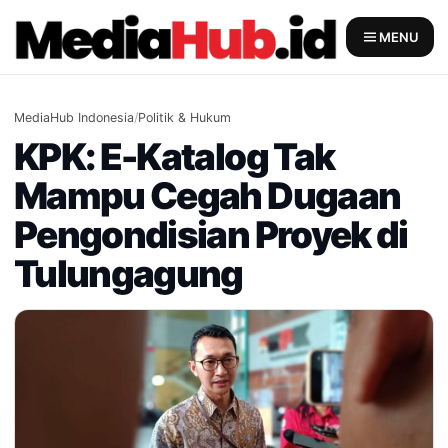
Skip
to
MENU
content
MediaHub Indonesia
/
Politik & Hukum
KPK: E-Katalog Tak
Mampu Cegah Dugaan
Pengondisian Proyek di
Tulungagung