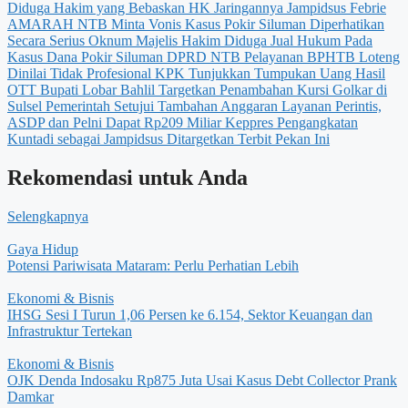
Diduga Hakim yang Bebaskan HK Jaringannya Jampidsus Febrie
AMARAH NTB Minta Vonis Kasus Pokir Siluman Diperhatikan
Secara Serius
Oknum Majelis Hakim Diduga Jual Hukum Pada
Kasus Dana Pokir Siluman DPRD NTB
Pelayanan BPHTB Loteng
Dinilai Tidak Profesional
KPK Tunjukkan Tumpukan Uang Hasil
OTT Bupati Lobar
Bahlil Targetkan Penambahan Kursi Golkar di
Sulsel
Pemerintah Setujui Tambahan Anggaran Layanan Perintis,
ASDP dan Pelni Dapat Rp209 Miliar
Keppres Pengangkatan
Kuntadi sebagai Jampidsus Ditargetkan Terbit Pekan Ini
Rekomendasi untuk Anda
Selengkapnya
Gaya Hidup
Potensi Pariwisata Mataram: Perlu Perhatian Lebih
Ekonomi & Bisnis
IHSG Sesi I Turun 1,06 Persen ke 6.154, Sektor Keuangan dan
Infrastruktur Tertekan
Ekonomi & Bisnis
OJK Denda Indosaku Rp875 Juta Usai Kasus Debt Collector Prank
Damkar