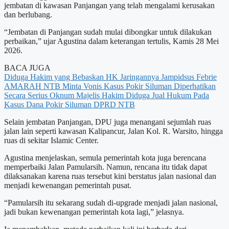
jembatan di kawasan Panjangan yang telah mengalami kerusakan
dan berlubang.
“Jembatan di Panjangan sudah mulai dibongkar untuk dilakukan
perbaikan,” ujar Agustina dalam keterangan tertulis, Kamis 28 Mei
2026.
BACA JUGA
Diduga Hakim yang Bebaskan HK Jaringannya Jampidsus Febrie
AMARAH NTB Minta Vonis Kasus Pokir Siluman Diperhatikan
Secara Serius
Oknum Majelis Hakim Diduga Jual Hukum Pada
Kasus Dana Pokir Siluman DPRD NTB
Selain jembatan Panjangan, DPU juga menangani sejumlah ruas
jalan lain seperti kawasan Kalipancur, Jalan Kol. R. Warsito, hingga
ruas di sekitar Islamic Center.
Agustina menjelaskan, semula pemerintah kota juga berencana
memperbaiki Jalan Pamularsih. Namun, rencana itu tidak dapat
dilaksanakan karena ruas tersebut kini berstatus jalan nasional dan
menjadi kewenangan pemerintah pusat.
“Pamularsih itu sekarang sudah di-upgrade menjadi jalan nasional,
jadi bukan kewenangan pemerintah kota lagi,” jelasnya.