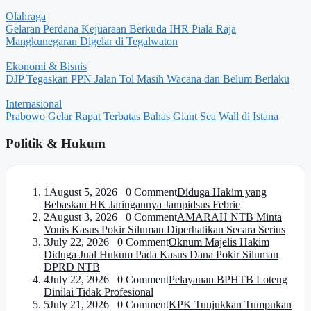
Olahraga
Gelaran Perdana Kejuaraan Berkuda IHR Piala Raja
Mangkunegaran Digelar di Tegalwaton
Ekonomi & Bisnis
DJP Tegaskan PPN Jalan Tol Masih Wacana dan Belum Berlaku
Internasional
Prabowo Gelar Rapat Terbatas Bahas Giant Sea Wall di Istana
Politik & Hukum
1
August 5, 2026 0 Comment
Diduga Hakim yang
Bebaskan HK Jaringannya Jampidsus Febrie
2
August 3, 2026 0 Comment
AMARAH NTB Minta
Vonis Kasus Pokir Siluman Diperhatikan Secara Serius
3
July 22, 2026 0 Comment
Oknum Majelis Hakim
Diduga Jual Hukum Pada Kasus Dana Pokir Siluman
DPRD NTB
4
July 22, 2026 0 Comment
Pelayanan BPHTB Loteng
Dinilai Tidak Profesional
5
July 21, 2026 0 Comment
KPK Tunjukkan Tumpukan