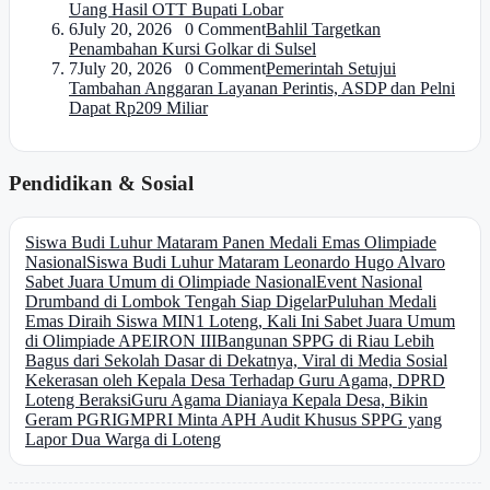
Uang Hasil OTT Bupati Lobar
6
July 20, 2026 0 Comment
Bahlil Targetkan
Penambahan Kursi Golkar di Sulsel
7
July 20, 2026 0 Comment
Pemerintah Setujui
Tambahan Anggaran Layanan Perintis, ASDP dan Pelni
Dapat Rp209 Miliar
Pendidikan & Sosial
Siswa Budi Luhur Mataram Panen Medali Emas Olimpiade
Nasional
Siswa Budi Luhur Mataram Leonardo Hugo Alvaro
Sabet Juara Umum di Olimpiade Nasional
Event Nasional
Drumband di Lombok Tengah Siap Digelar
Puluhan Medali
Emas Diraih Siswa MIN1 Loteng, Kali Ini Sabet Juara Umum
di Olimpiade APEIRON III
Bangunan SPPG di Riau Lebih
Bagus dari Sekolah Dasar di Dekatnya, Viral di Media Sosial
Kekerasan oleh Kepala Desa Terhadap Guru Agama, DPRD
Loteng Beraksi
Guru Agama Dianiaya Kepala Desa, Bikin
Geram PGRI
GMPRI Minta APH Audit Khusus SPPG yang
Lapor Dua Warga di Loteng