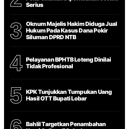
Serius
3
Oknum Majelis Hakim Diduga Jual
Hukum Pada Kasus Dana Pokir
Siluman DPRD NTB
4
Pelayanan BPHTB Loteng Dinilai
Tidak Profesional
5
KPK Tunjukkan Tumpukan Uang
Hasil OTT Bupati Lobar
6
Bahlil Targetkan Penambahan