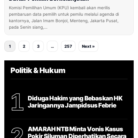
Komisi Pemilihan Umum (KPU) kembali akan merilis
pembaruan data pemilih untuk pemilu melalui agenda di
kantornya, Jalan Imam Bonjol, Menteng, Jakarta Pusat,
pada Senin siang,…
1
2
3
…
257
Next »
Politik & Hukum
1
Diduga Hakim yang Bebaskan HK
Jaringannya Jampidsus Febrie
2
AMARAH NTB Minta Vonis Kasus
Pokir Siluman Diperhatikan Secara