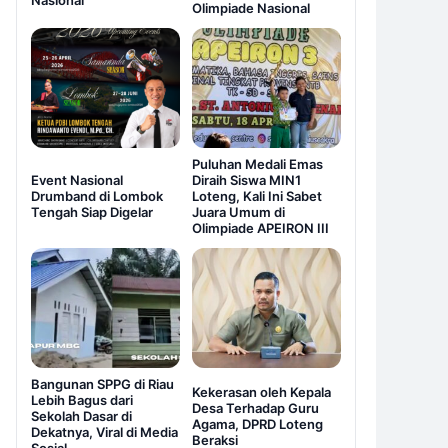
Nasional
Olimpiade Nasional
Puluhan Medali Emas
Event Nasional
Diraih Siswa MIN1
Drumband di Lombok
Loteng, Kali Ini Sabet
Tengah Siap Digelar
Juara Umum di
Olimpiade APEIRON III
Bangunan SPPG di Riau
Kekerasan oleh Kepala
Lebih Bagus dari
Desa Terhadap Guru
Sekolah Dasar di
Agama, DPRD Loteng
Dekatnya, Viral di Media
Beraksi