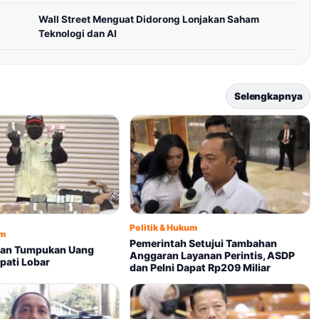
Wall Street Menguat Didorong Lonjakan Saham
Teknologi dan AI
Selengkapnya
Politik & Hukum
um
Pemerintah Setujui Tambahan
kan Tumpukan Uang
Anggaran Layanan Perintis, ASDP
pati Lobar
dan Pelni Dapat Rp209 Miliar