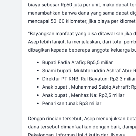
biaya sebesar Rp50 juta per unit, maka dapat te
menambahkan bahwa dana yang sama dapat digu
mencapai 50-60 kilometer, jika biaya per kilomet
“Bayangkan manfaat yang bisa ditawarkan jika 
Asep lebih lanjut. Ia menjelaskan, dari total pe
dibagikan kepada beberapa anggota keluarga bup
Bupati Fadia Arafiq: Rp5,5 miliar
Suami bupati, Mukhtaruddin Ashraf Abu: Rp
Direktur PT RNB, Rul Bayatun: Rp2,3 miliar
Anak bupati, Muhammad Sabiq Ashraff: Rp4
Anak bupati, Menhaz Na: Rp2,5 miliar
Penarikan tunai: Rp3 miliar
Dengan rincian tersebut, Asep menunjukkan beta
dana tersebut dimanfaatkan dengan baik, dampa
Pekalongan. Informasi ini dikutip dari iNews.