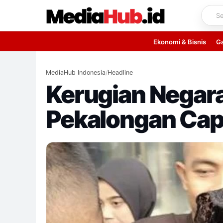
Skip
to
content
Ekonomi & Bisnis
G
MediaHub Indonesia
/
Headline
Kerugian Negara
Pekalongan Capa