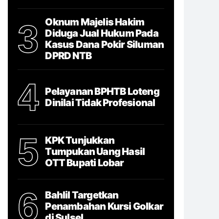
Oknum Majelis Hakim
3
Diduga Jual Hukum Pada
Kasus Dana Pokir Siluman
DPRD NTB
4
Pelayanan BPHTB Loteng
Dinilai Tidak Profesional
5
KPK Tunjukkan
Tumpukan Uang Hasil
OTT Bupati Lobar
6
Bahlil Targetkan
Penambahan Kursi Golkar
di Sulsel