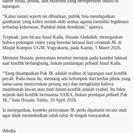
faktor sosial, politik, dan ekonomi yang memperumit situasi di
lapangan.
“Kalau narasi seperti ini dibiarkan, publik bisa mendapatkan
gambaran yang keliru seolah-olah semua agama memiliki legitimasi
terhadap kekerasan. Padahal tidak demikian,” ujarnya.
Terpisah, juru bicara Jusuf Kalla, Husain Abdullah, menegaskan
bahwa potongan video yang beredar berasal dari ceramah JK di
Masjid Kampus UGM, Yogyakarta, pada Kamis, 5 Maret 2026.
Menurut Husain, pernyataan tersebut merujuk pada kondisi faktual
saat konflik berlangsung, bukan pandangan pribadi Jusuf Kalla.
“Yang disampaikan Pak JK adalah realitas di lapangan saat konflik
pecah. Pada masa itu, memang ada kelompok dari kedua pihak yang
sama-sama menyerukan perang suci dan mengklaim bahwa
membunuh lawan atau mati dalam konflik adalah syahid. Itu fakta
sejarah dari konflik bernuansa SARA, bukan pendapat pribadi Pak
JK,” kata Husain, Sabtu, 10 April 2026.
Ia menegaskan, konteks pernyataan JK perlu dipahami secara utuh
agar tidak menimbulkan salah tafsir di tengah masyarakat.
iMedia