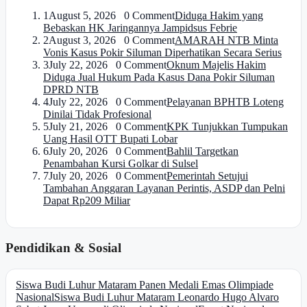
1
August 5, 2026 0 Comment
Diduga Hakim yang
Bebaskan HK Jaringannya Jampidsus Febrie
2
August 3, 2026 0 Comment
AMARAH NTB Minta
Vonis Kasus Pokir Siluman Diperhatikan Secara Serius
3
July 22, 2026 0 Comment
Oknum Majelis Hakim
Diduga Jual Hukum Pada Kasus Dana Pokir Siluman
DPRD NTB
4
July 22, 2026 0 Comment
Pelayanan BPHTB Loteng
Dinilai Tidak Profesional
5
July 21, 2026 0 Comment
KPK Tunjukkan Tumpukan
Uang Hasil OTT Bupati Lobar
6
July 20, 2026 0 Comment
Bahlil Targetkan
Penambahan Kursi Golkar di Sulsel
7
July 20, 2026 0 Comment
Pemerintah Setujui
Tambahan Anggaran Layanan Perintis, ASDP dan Pelni
Dapat Rp209 Miliar
Pendidikan & Sosial
Siswa Budi Luhur Mataram Panen Medali Emas Olimpiade
Nasional
Siswa Budi Luhur Mataram Leonardo Hugo Alvaro