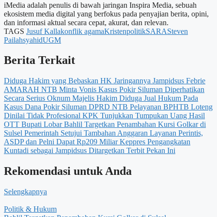
iMedia adalah penulis di bawah jaringan Inspira Media, sebuah
ekosistem media digital yang berfokus pada penyajian berita, opini,
dan informasi aktual secara cepat, akurat, dan relevan.
TAGS
Jusuf Kalla
konflik agama
Kristen
politik
SARA
Steven
Pailah
syahid
UGM
Berita Terkait
Diduga Hakim yang Bebaskan HK Jaringannya Jampidsus Febrie
AMARAH NTB Minta Vonis Kasus Pokir Siluman Diperhatikan
Secara Serius
Oknum Majelis Hakim Diduga Jual Hukum Pada
Kasus Dana Pokir Siluman DPRD NTB
Pelayanan BPHTB Loteng
Dinilai Tidak Profesional
KPK Tunjukkan Tumpukan Uang Hasil
OTT Bupati Lobar
Bahlil Targetkan Penambahan Kursi Golkar di
Sulsel
Pemerintah Setujui Tambahan Anggaran Layanan Perintis,
ASDP dan Pelni Dapat Rp209 Miliar
Keppres Pengangkatan
Kuntadi sebagai Jampidsus Ditargetkan Terbit Pekan Ini
Rekomendasi untuk Anda
Selengkapnya
Politik & Hukum