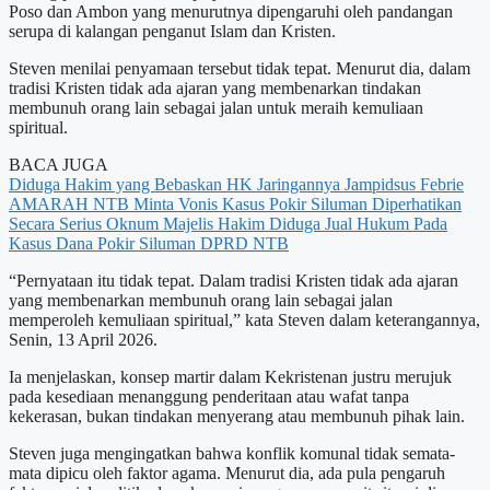
Poso dan Ambon yang menurutnya dipengaruhi oleh pandangan
serupa di kalangan penganut Islam dan Kristen.
Steven menilai penyamaan tersebut tidak tepat. Menurut dia, dalam
tradisi Kristen tidak ada ajaran yang membenarkan tindakan
membunuh orang lain sebagai jalan untuk meraih kemuliaan
spiritual.
BACA JUGA
Diduga Hakim yang Bebaskan HK Jaringannya Jampidsus Febrie
AMARAH NTB Minta Vonis Kasus Pokir Siluman Diperhatikan
Secara Serius
Oknum Majelis Hakim Diduga Jual Hukum Pada
Kasus Dana Pokir Siluman DPRD NTB
“Pernyataan itu tidak tepat. Dalam tradisi Kristen tidak ada ajaran
yang membenarkan membunuh orang lain sebagai jalan
memperoleh kemuliaan spiritual,” kata Steven dalam keterangannya,
Senin, 13 April 2026.
Ia menjelaskan, konsep martir dalam Kekristenan justru merujuk
pada kesediaan menanggung penderitaan atau wafat tanpa
kekerasan, bukan tindakan menyerang atau membunuh pihak lain.
Steven juga mengingatkan bahwa konflik komunal tidak semata-
mata dipicu oleh faktor agama. Menurut dia, ada pula pengaruh