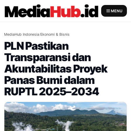
Skip
to
MENU
content
MediaHub Indonesia
/
Ekonomi & Bisnis
PLN Pastikan
Transparansi dan
Akuntabilitas Proyek
Panas Bumi dalam
RUPTL 2025–2034