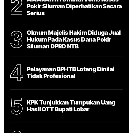
2
Pokir Siluman Diperhatikan Secara
Serius
3
Oknum Majelis Hakim Diduga Jual
Hukum Pada Kasus Dana Pokir
Siluman DPRD NTB
4
Pelayanan BPHTB Loteng Dinilai
Tidak Profesional
5
KPK Tunjukkan Tumpukan Uang
Hasil OTT Bupati Lobar