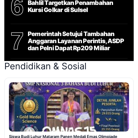
6
Bahlil Targetkan Penambahan
Kursi Golkar di Sulsel
7
Pemerintah Setujui Tambahan
Anggaran Layanan Perintis, ASDP
dan Pelni Dapat Rp209 Miliar
Pendidikan & Sosial
Siswa Budi Luhur Mataram Panen Medali Emas Olimpiade