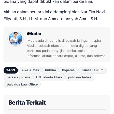
pidana yang dapat dibuktikan dalam perkara ini.
Akhlan dalam perkara ini didampingi oleh Nur Eka Novi
Eliyanti, S.H., LL.M. dan Ammardiansyah Amril, S.H.
iMedia
iMedia adalah penulis di bawah jaringan Inspira
Media, sebuah ekosistem media digital yang
berfokus pada penyajian berita, opini, dan
informasi aktual secara cepat, akurat, dan relevan.
Alwi Alatas
hukum
koperasi
Kuasa Hukum
TAGS
perkara pidana
PN Jakarta Utara
putusan bebas
Salvatos Law Office
Berita Terkait