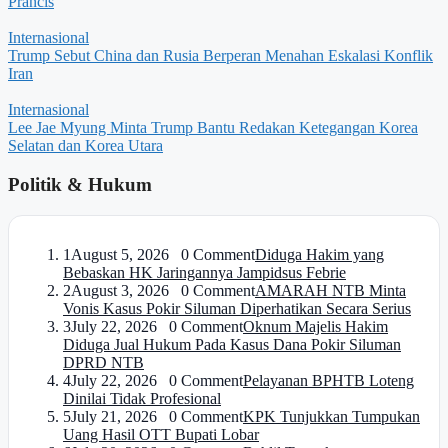
Prancis
Internasional
Trump Sebut China dan Rusia Berperan Menahan Eskalasi Konflik
Iran
Internasional
Lee Jae Myung Minta Trump Bantu Redakan Ketegangan Korea
Selatan dan Korea Utara
Politik & Hukum
1
August 5, 2026 0 Comment
Diduga Hakim yang
Bebaskan HK Jaringannya Jampidsus Febrie
2
August 3, 2026 0 Comment
AMARAH NTB Minta
Vonis Kasus Pokir Siluman Diperhatikan Secara Serius
3
July 22, 2026 0 Comment
Oknum Majelis Hakim
Diduga Jual Hukum Pada Kasus Dana Pokir Siluman
DPRD NTB
4
July 22, 2026 0 Comment
Pelayanan BPHTB Loteng
Dinilai Tidak Profesional
5
July 21, 2026 0 Comment
KPK Tunjukkan Tumpukan
Uang Hasil OTT Bupati Lobar