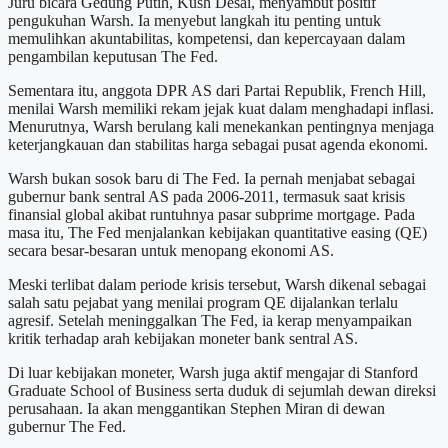
Juru bicara Gedung Putih, Kush Desai, menyambut positif
pengukuhan Warsh. Ia menyebut langkah itu penting untuk
memulihkan akuntabilitas, kompetensi, dan kepercayaan dalam
pengambilan keputusan The Fed.
Sementara itu, anggota DPR AS dari Partai Republik, French Hill,
menilai Warsh memiliki rekam jejak kuat dalam menghadapi inflasi.
Menurutnya, Warsh berulang kali menekankan pentingnya menjaga
keterjangkauan dan stabilitas harga sebagai pusat agenda ekonomi.
Warsh bukan sosok baru di The Fed. Ia pernah menjabat sebagai
gubernur bank sentral AS pada 2006-2011, termasuk saat krisis
finansial global akibat runtuhnya pasar subprime mortgage. Pada
masa itu, The Fed menjalankan kebijakan quantitative easing (QE)
secara besar-besaran untuk menopang ekonomi AS.
Meski terlibat dalam periode krisis tersebut, Warsh dikenal sebagai
salah satu pejabat yang menilai program QE dijalankan terlalu
agresif. Setelah meninggalkan The Fed, ia kerap menyampaikan
kritik terhadap arah kebijakan moneter bank sentral AS.
Di luar kebijakan moneter, Warsh juga aktif mengajar di Stanford
Graduate School of Business serta duduk di sejumlah dewan direksi
perusahaan. Ia akan menggantikan Stephen Miran di dewan
gubernur The Fed.