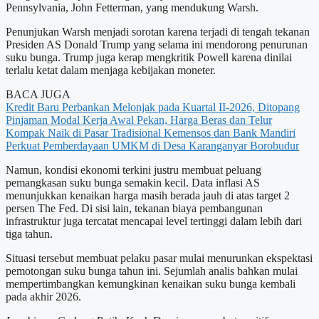
Pennsylvania, John Fetterman, yang mendukung Warsh.
Penunjukan Warsh menjadi sorotan karena terjadi di tengah tekanan
Presiden AS Donald Trump yang selama ini mendorong penurunan
suku bunga. Trump juga kerap mengkritik Powell karena dinilai
terlalu ketat dalam menjaga kebijakan moneter.
BACA JUGA
Kredit Baru Perbankan Melonjak pada Kuartal II-2026, Ditopang
Pinjaman Modal Kerja
Awal Pekan, Harga Beras dan Telur
Kompak Naik di Pasar Tradisional
Kemensos dan Bank Mandiri
Perkuat Pemberdayaan UMKM di Desa Karanganyar Borobudur
Namun, kondisi ekonomi terkini justru membuat peluang
pemangkasan suku bunga semakin kecil. Data inflasi AS
menunjukkan kenaikan harga masih berada jauh di atas target 2
persen The Fed. Di sisi lain, tekanan biaya pembangunan
infrastruktur juga tercatat mencapai level tertinggi dalam lebih dari
tiga tahun.
Situasi tersebut membuat pelaku pasar mulai menurunkan ekspektasi
pemotongan suku bunga tahun ini. Sejumlah analis bahkan mulai
mempertimbangkan kemungkinan kenaikan suku bunga kembali
pada akhir 2026.