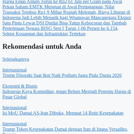
Harga Emas Antam Turun ke Rp2,61 Juta per Gram pada Awal
Pekan
Saham EMTK Menguat di Awal Perdagangan, Nilai
Transaksi Tembus Rp1,9 Miliar
Rupiah Melemah, Biaya Liburan di
Indonesia Jadi Lebih Menarik bagi Wisatawan Mancanegara
Ekspor
Satu Pintu Lewat DSI Dinilai Bisa Tutup Kebocoran dan Tambah
Penerimaan Negara
IHSG Sesi I Turun 1,06 Persen ke 6.154,
Sektor Keuangan dan Infrastruktur Tertekan
Rekomendasi untuk Anda
Selengkapnya
Internasional
Trump Disoraki Saat Ikut Naik Podium Juara Piala Dunia 2026
Ekonomi & Bisnis
Indonesia Kaya Komoditas, tetapi Belum Menjadi Penentu Harga di
Pasar Global
Internasional
Isi MoU Damai AS-Iran Dibuka, Memuat 14 Butir Kesepakatan
Internasional
Trump Teken Kesepakatan Damai dengan Iran di Istana Versailles,