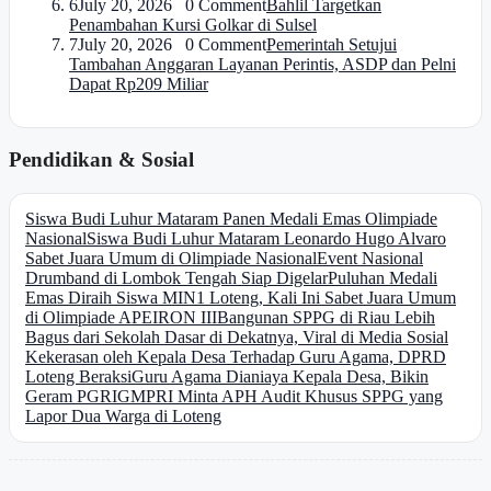
6
July 20, 2026 0 Comment
Bahlil Targetkan
Penambahan Kursi Golkar di Sulsel
7
July 20, 2026 0 Comment
Pemerintah Setujui
Tambahan Anggaran Layanan Perintis, ASDP dan Pelni
Dapat Rp209 Miliar
Pendidikan & Sosial
Siswa Budi Luhur Mataram Panen Medali Emas Olimpiade
Nasional
Siswa Budi Luhur Mataram Leonardo Hugo Alvaro
Sabet Juara Umum di Olimpiade Nasional
Event Nasional
Drumband di Lombok Tengah Siap Digelar
Puluhan Medali
Emas Diraih Siswa MIN1 Loteng, Kali Ini Sabet Juara Umum
di Olimpiade APEIRON III
Bangunan SPPG di Riau Lebih
Bagus dari Sekolah Dasar di Dekatnya, Viral di Media Sosial
Kekerasan oleh Kepala Desa Terhadap Guru Agama, DPRD
Loteng Beraksi
Guru Agama Dianiaya Kepala Desa, Bikin
Geram PGRI
GMPRI Minta APH Audit Khusus SPPG yang
Lapor Dua Warga di Loteng