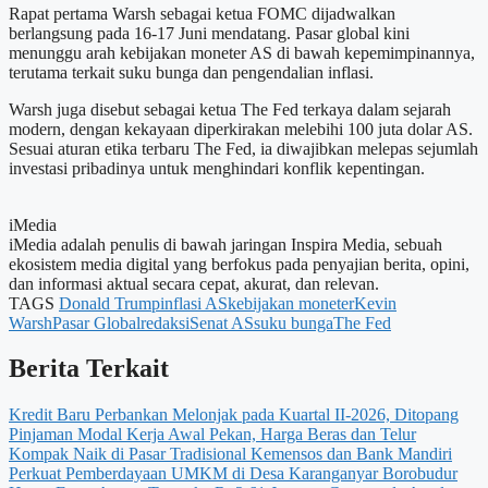
Rapat pertama Warsh sebagai ketua FOMC dijadwalkan
berlangsung pada 16-17 Juni mendatang. Pasar global kini
menunggu arah kebijakan moneter AS di bawah kepemimpinannya,
terutama terkait suku bunga dan pengendalian inflasi.
Warsh juga disebut sebagai ketua The Fed terkaya dalam sejarah
modern, dengan kekayaan diperkirakan melebihi 100 juta dolar AS.
Sesuai aturan etika terbaru The Fed, ia diwajibkan melepas sejumlah
investasi pribadinya untuk menghindari konflik kepentingan.
iMedia
iMedia adalah penulis di bawah jaringan Inspira Media, sebuah
ekosistem media digital yang berfokus pada penyajian berita, opini,
dan informasi aktual secara cepat, akurat, dan relevan.
TAGS
Donald Trump
inflasi AS
kebijakan moneter
Kevin
Warsh
Pasar Global
redaksi
Senat AS
suku bunga
The Fed
Berita Terkait
Kredit Baru Perbankan Melonjak pada Kuartal II-2026, Ditopang
Pinjaman Modal Kerja
Awal Pekan, Harga Beras dan Telur
Kompak Naik di Pasar Tradisional
Kemensos dan Bank Mandiri
Perkuat Pemberdayaan UMKM di Desa Karanganyar Borobudur