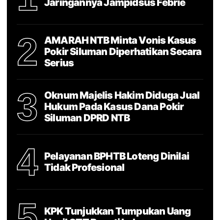
Jaringannya Jampidsus Febrie
2
AMARAH NTB Minta Vonis Kasus
Pokir Siluman Diperhatikan Secara
Serius
3
Oknum Majelis Hakim Diduga Jual
Hukum Pada Kasus Dana Pokir
Siluman DPRD NTB
4
Pelayanan BPHTB Loteng Dinilai
Tidak Profesional
5
KPK Tunjukkan Tumpukan Uang