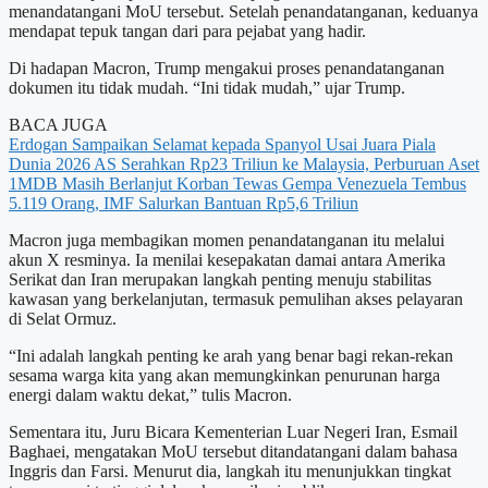
menandatangani MoU tersebut. Setelah penandatanganan, keduanya
mendapat tepuk tangan dari para pejabat yang hadir.
Di hadapan Macron, Trump mengakui proses penandatanganan
dokumen itu tidak mudah. “Ini tidak mudah,” ujar Trump.
BACA JUGA
Erdogan Sampaikan Selamat kepada Spanyol Usai Juara Piala
Dunia 2026
AS Serahkan Rp23 Triliun ke Malaysia, Perburuan Aset
1MDB Masih Berlanjut
Korban Tewas Gempa Venezuela Tembus
5.119 Orang, IMF Salurkan Bantuan Rp5,6 Triliun
Macron juga membagikan momen penandatanganan itu melalui
akun X resminya. Ia menilai kesepakatan damai antara Amerika
Serikat dan Iran merupakan langkah penting menuju stabilitas
kawasan yang berkelanjutan, termasuk pemulihan akses pelayaran
di Selat Ormuz.
“Ini adalah langkah penting ke arah yang benar bagi rekan-rekan
sesama warga kita yang akan memungkinkan penurunan harga
energi dalam waktu dekat,” tulis Macron.
Sementara itu, Juru Bicara Kementerian Luar Negeri Iran, Esmail
Baghaei, mengatakan MoU tersebut ditandatangani dalam bahasa
Inggris dan Farsi. Menurut dia, langkah itu menunjukkan tingkat