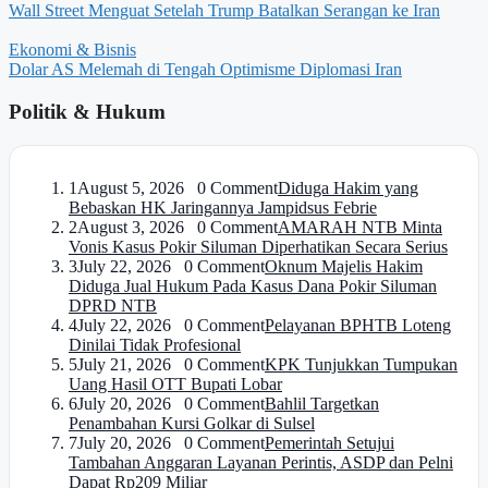
Wall Street Menguat Setelah Trump Batalkan Serangan ke Iran
Ekonomi & Bisnis
Dolar AS Melemah di Tengah Optimisme Diplomasi Iran
Politik & Hukum
1
August 5, 2026 0 Comment
Diduga Hakim yang
Bebaskan HK Jaringannya Jampidsus Febrie
2
August 3, 2026 0 Comment
AMARAH NTB Minta
Vonis Kasus Pokir Siluman Diperhatikan Secara Serius
3
July 22, 2026 0 Comment
Oknum Majelis Hakim
Diduga Jual Hukum Pada Kasus Dana Pokir Siluman
DPRD NTB
4
July 22, 2026 0 Comment
Pelayanan BPHTB Loteng
Dinilai Tidak Profesional
5
July 21, 2026 0 Comment
KPK Tunjukkan Tumpukan
Uang Hasil OTT Bupati Lobar
6
July 20, 2026 0 Comment
Bahlil Targetkan
Penambahan Kursi Golkar di Sulsel
7
July 20, 2026 0 Comment
Pemerintah Setujui
Tambahan Anggaran Layanan Perintis, ASDP dan Pelni
Dapat Rp209 Miliar