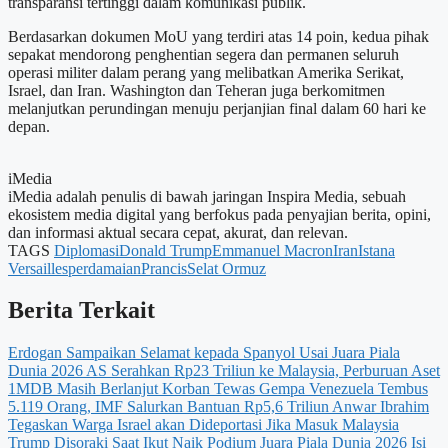
transparansi tertinggi dalam komunikasi publik.
Berdasarkan dokumen MoU yang terdiri atas 14 poin, kedua pihak
sepakat mendorong penghentian segera dan permanen seluruh
operasi militer dalam perang yang melibatkan Amerika Serikat,
Israel, dan Iran. Washington dan Teheran juga berkomitmen
melanjutkan perundingan menuju perjanjian final dalam 60 hari ke
depan.
iMedia
iMedia adalah penulis di bawah jaringan Inspira Media, sebuah
ekosistem media digital yang berfokus pada penyajian berita, opini,
dan informasi aktual secara cepat, akurat, dan relevan.
TAGS
Diplomasi
Donald Trump
Emmanuel Macron
Iran
Istana
Versailles
perdamaian
Prancis
Selat Ormuz
Berita Terkait
Erdogan Sampaikan Selamat kepada Spanyol Usai Juara Piala
Dunia 2026
AS Serahkan Rp23 Triliun ke Malaysia, Perburuan Aset
1MDB Masih Berlanjut
Korban Tewas Gempa Venezuela Tembus
5.119 Orang, IMF Salurkan Bantuan Rp5,6 Triliun
Anwar Ibrahim
Tegaskan Warga Israel akan Dideportasi Jika Masuk Malaysia
Trump Disoraki Saat Ikut Naik Podium Juara Piala Dunia 2026
Isi