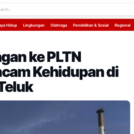
aya Hidup
Lingkungan
Olahraga
Pendidikan & Sosial
Regional
ngan ke PLTN
ncam Kehidupan di
Teluk