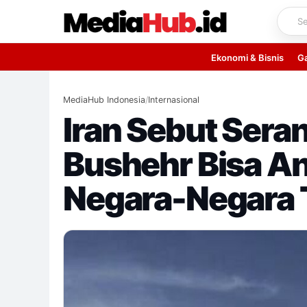
Skip
to
content
Ekonomi & Bisnis
G
MediaHub Indonesia
/
Internasional
Iran Sebut Sera
Bushehr Bisa A
Negara-Negara 