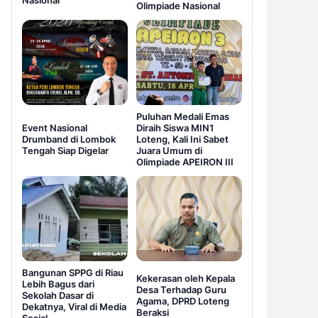
Nasional
Olimpiade Nasional
Puluhan Medali Emas
Event Nasional
Diraih Siswa MIN1
Drumband di Lombok
Loteng, Kali Ini Sabet
Tengah Siap Digelar
Juara Umum di
Olimpiade APEIRON III
Bangunan SPPG di Riau
Kekerasan oleh Kepala
Lebih Bagus dari
Desa Terhadap Guru
Sekolah Dasar di
Agama, DPRD Loteng
Dekatnya, Viral di Media
Beraksi