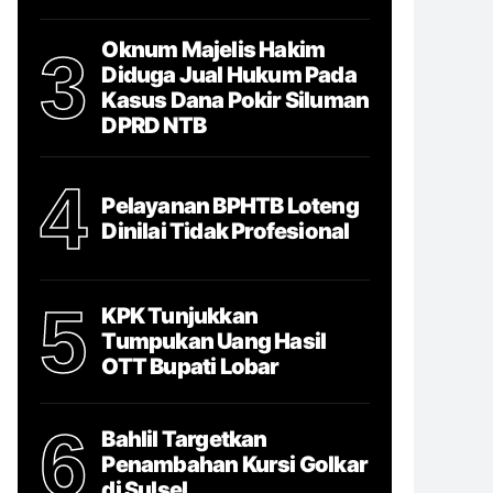
Oknum Majelis Hakim
3
Diduga Jual Hukum Pada
Kasus Dana Pokir Siluman
DPRD NTB
4
Pelayanan BPHTB Loteng
Dinilai Tidak Profesional
5
KPK Tunjukkan
Tumpukan Uang Hasil
OTT Bupati Lobar
6
Bahlil Targetkan
Penambahan Kursi Golkar
di Sulsel