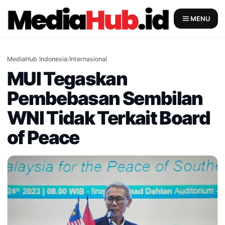
Skip
to
MENU
content
MediaHub Indonesia
/
Internasional
MUI Tegaskan
Pembebasan Sembilan
WNI Tidak Terkait Board
of Peace