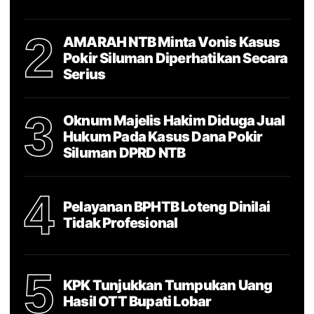
2
AMARAH NTB Minta Vonis Kasus
Pokir Siluman Diperhatikan Secara
Serius
3
Oknum Majelis Hakim Diduga Jual
Hukum Pada Kasus Dana Pokir
Siluman DPRD NTB
4
Pelayanan BPHTB Loteng Dinilai
Tidak Profesional
5
KPK Tunjukkan Tumpukan Uang
Hasil OTT Bupati Lobar