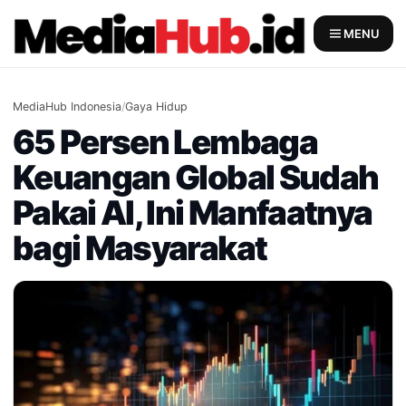
Skip
to
MENU
content
MediaHub Indonesia
/
Gaya Hidup
65 Persen Lembaga
Keuangan Global Sudah
Pakai AI, Ini Manfaatnya
bagi Masyarakat