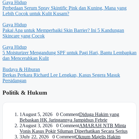
Gaya Hidup
Perbedaan Serum Spray Skintific Pink dan Kuning, Mana yang
Lebih Cocok untuk Kulit Kusam?
Gaya Hidup
Pakai Apa untuk Memperbaiki Skin Barrier? Ini 5 Kandungan
Skincare yang Cocok
Gaya Hidup
5 Moisturizer Mengandung SPF untuk Pagi Hari, Bantu Lembapkan
dan Mencerahkan Kulit
Budaya & Hiburan
Berkas Perkara Richard Lee Lengkap, Kasus Segera Masuk
Persidangan
Politik & Hukum
1
August 5, 2026 0 Comment
Diduga Hakim yang
Bebaskan HK Jaringannya Jampidsus Febrie
2
August 3, 2026 0 Comment
AMARAH NTB Minta
Vonis Kasus Pokir Siluman Diperhatikan Secara Serius
3
July 22, 2026 0 Comment
Oknum Majelis Hakim