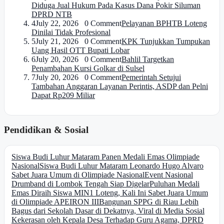
Diduga Jual Hukum Pada Kasus Dana Pokir Siluman
DPRD NTB
4
July 22, 2026 0 Comment
Pelayanan BPHTB Loteng
Dinilai Tidak Profesional
5
July 21, 2026 0 Comment
KPK Tunjukkan Tumpukan
Uang Hasil OTT Bupati Lobar
6
July 20, 2026 0 Comment
Bahlil Targetkan
Penambahan Kursi Golkar di Sulsel
7
July 20, 2026 0 Comment
Pemerintah Setujui
Tambahan Anggaran Layanan Perintis, ASDP dan Pelni
Dapat Rp209 Miliar
Pendidikan & Sosial
Siswa Budi Luhur Mataram Panen Medali Emas Olimpiade
Nasional
Siswa Budi Luhur Mataram Leonardo Hugo Alvaro
Sabet Juara Umum di Olimpiade Nasional
Event Nasional
Drumband di Lombok Tengah Siap Digelar
Puluhan Medali
Emas Diraih Siswa MIN1 Loteng, Kali Ini Sabet Juara Umum
di Olimpiade APEIRON III
Bangunan SPPG di Riau Lebih
Bagus dari Sekolah Dasar di Dekatnya, Viral di Media Sosial
Kekerasan oleh Kepala Desa Terhadap Guru Agama, DPRD