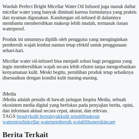
Wardah Perfect Bright Micellar Water Oil Infused juga masuk daftar
micellar water yang banyak diminati karena formulanya yang praktis
dan nyaman digunakan. Kandungan oil-infused di dalamnya
membantu membersihkan makeup lebih mudah, termasuk riasan
waterproof.
Produk ini umumnya dipilih oleh pengguna yang menginginkan
pembersih wajah lembut namun tetap efektif untuk penggunaan
sehari-hari.
Micellar water oil-infused bisa menjadi solusi bagi pengguna yang
ingin membersihkan wajah secara lebih efisien tanpa mengorbankan
kenyamanan kulit. Meski begitu, pemilihan produk tetap sebaiknya
disesuaikan dengan kondisi kulit masing-masing.
iMedia
iMedia adalah penulis di bawah jaringan Inspira Media, sebuah
ekosistem media digital yang berfokus pada penyajian berita, opini,
dan informasi aktual secara cepat, akurat, dan relevan.
TAGS
beauty
kulit berminyak
kulit sensitif
makeup
waterproof
micellar water
pembersih wajah
Shopee
skincare
Berita Terkait