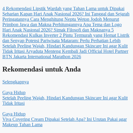
4 Rekomendasi Lipstik Wardah yang Tahan Lama untuk Dipakai
Seharian
Kapan Hari Anak Nasional 2026? Ini Tanggal dan Sejarah
Peringatannya
Cara Menghitung Neptu Weton Jodoh Menurut
Primbon Jawa dan Makna Perhitungannya
Apa Tema dan Logo
Hari Anak Nasional 2026? Simak Filosofi dan Maknanya
5
Rekomendasi Kulkas Inverter 2 Pintu Termurah yang Hemat Listrik
dan Senyap
Potensi Pariwisata Mataram: Perlu Perhatian Lebih
Setelah Peeling Wajah, Hindari Kandungan Skincare Ini agar Kulit
Tidak Iritasi
Aryaduta Menteng Kembali Jadi Official Hotel Partner
BTN Jakarta International Marathon 2026
Rekomendasi untuk Anda
Selengkapnya
Gaya Hidup
Setelah Peeling Wajah, Hindari Kandungan Skincare Ini agar Kulit
Tidak Iritasi
Gaya Hidup
Viva Covering Cream Dipakai Setelah Apa? Ini Urutan Pakai agar
Makeup Tahan Lama