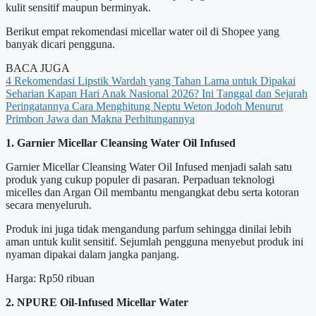
kulit sensitif maupun berminyak.
Berikut empat rekomendasi micellar water oil di Shopee yang
banyak dicari pengguna.
BACA JUGA
4 Rekomendasi Lipstik Wardah yang Tahan Lama untuk Dipakai
Seharian
Kapan Hari Anak Nasional 2026? Ini Tanggal dan Sejarah
Peringatannya
Cara Menghitung Neptu Weton Jodoh Menurut
Primbon Jawa dan Makna Perhitungannya
1. Garnier Micellar Cleansing Water Oil Infused
Garnier Micellar Cleansing Water Oil Infused menjadi salah satu
produk yang cukup populer di pasaran. Perpaduan teknologi
micelles dan Argan Oil membantu mengangkat debu serta kotoran
secara menyeluruh.
Produk ini juga tidak mengandung parfum sehingga dinilai lebih
aman untuk kulit sensitif. Sejumlah pengguna menyebut produk ini
nyaman dipakai dalam jangka panjang.
Harga: Rp50 ribuan
2. NPURE Oil-Infused Micellar Water