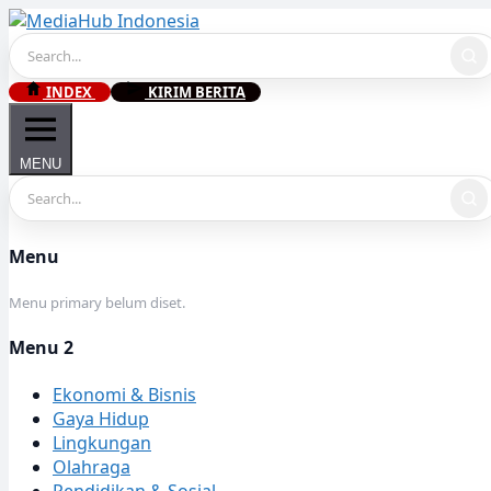
Skip
to
content
INDEX
KIRIM BERITA
MENU
Menu
Menu primary belum diset.
Menu 2
Ekonomi & Bisnis
Gaya Hidup
Lingkungan
Olahraga