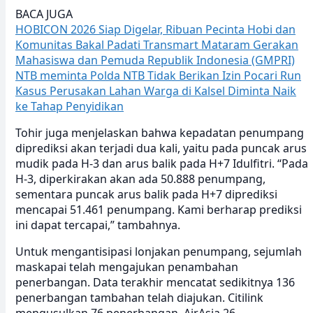
BACA JUGA
HOBICON 2026 Siap Digelar, Ribuan Pecinta Hobi dan
Komunitas Bakal Padati Transmart Mataram
Gerakan
Mahasiswa dan Pemuda Republik Indonesia (GMPRI)
NTB meminta Polda NTB Tidak Berikan Izin Pocari Run
Kasus Perusakan Lahan Warga di Kalsel Diminta Naik
ke Tahap Penyidikan
Tohir juga menjelaskan bahwa kepadatan penumpang
diprediksi akan terjadi dua kali, yaitu pada puncak arus
mudik pada H-3 dan arus balik pada H+7 Idulfitri. “Pada
H-3, diperkirakan akan ada 50.888 penumpang,
sementara puncak arus balik pada H+7 diprediksi
mencapai 51.461 penumpang. Kami berharap prediksi
ini dapat tercapai,” tambahnya.
Untuk mengantisipasi lonjakan penumpang, sejumlah
maskapai telah mengajukan penambahan
penerbangan. Data terakhir mencatat sedikitnya 136
penerbangan tambahan telah diajukan. Citilink
mengusulkan 76 penerbangan, AirAsia 26