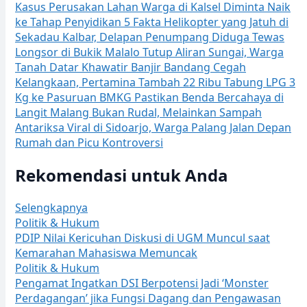
Kasus Perusakan Lahan Warga di Kalsel Diminta Naik
ke Tahap Penyidikan
5 Fakta Helikopter yang Jatuh di
Sekadau Kalbar, Delapan Penumpang Diduga Tewas
Longsor di Bukik Malalo Tutup Aliran Sungai, Warga
Tanah Datar Khawatir Banjir Bandang
Cegah
Kelangkaan, Pertamina Tambah 22 Ribu Tabung LPG 3
Kg ke Pasuruan
BMKG Pastikan Benda Bercahaya di
Langit Malang Bukan Rudal, Melainkan Sampah
Antariksa
Viral di Sidoarjo, Warga Palang Jalan Depan
Rumah dan Picu Kontroversi
Rekomendasi untuk Anda
Selengkapnya
Politik & Hukum
PDIP Nilai Kericuhan Diskusi di UGM Muncul saat
Kemarahan Mahasiswa Memuncak
Politik & Hukum
Pengamat Ingatkan DSI Berpotensi Jadi ‘Monster
Perdagangan’ jika Fungsi Dagang dan Pengawasan