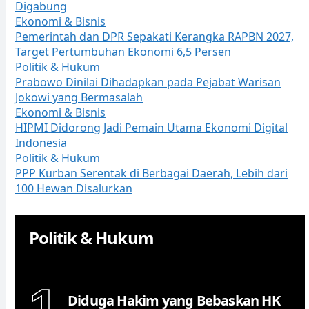
Digabung
Ekonomi & Bisnis
Pemerintah dan DPR Sepakati Kerangka RAPBN 2027,
Target Pertumbuhan Ekonomi 6,5 Persen
Politik & Hukum
Prabowo Dinilai Dihadapkan pada Pejabat Warisan
Jokowi yang Bermasalah
Ekonomi & Bisnis
HIPMI Didorong Jadi Pemain Utama Ekonomi Digital
Indonesia
Politik & Hukum
PPP Kurban Serentak di Berbagai Daerah, Lebih dari
100 Hewan Disalurkan
Politik & Hukum
1
Diduga Hakim yang Bebaskan HK