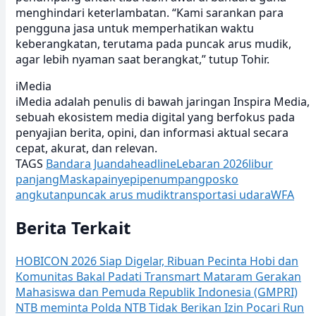
menghindari keterlambatan. “Kami sarankan para
pengguna jasa untuk memperhatikan waktu
keberangkatan, terutama pada puncak arus mudik,
agar lebih nyaman saat berangkat,” tutup Tohir.
iMedia
iMedia adalah penulis di bawah jaringan Inspira Media,
sebuah ekosistem media digital yang berfokus pada
penyajian berita, opini, dan informasi aktual secara
cepat, akurat, dan relevan.
TAGS
Bandara Juanda
headline
Lebaran 2026
libur
panjang
Maskapai
nyepi
penumpang
posko
angkutan
puncak arus mudik
transportasi udara
WFA
Berita Terkait
HOBICON 2026 Siap Digelar, Ribuan Pecinta Hobi dan
Komunitas Bakal Padati Transmart Mataram
Gerakan
Mahasiswa dan Pemuda Republik Indonesia (GMPRI)
NTB meminta Polda NTB Tidak Berikan Izin Pocari Run