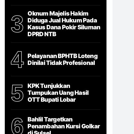
Oknum Majelis Hakim
3
Diduga Jual Hukum Pada
Kasus Dana Pokir Siluman
DPRD NTB
4
Pelayanan BPHTB Loteng
Dinilai Tidak Profesional
5
KPK Tunjukkan
Tumpukan Uang Hasil
OTT Bupati Lobar
6
Bahlil Targetkan
Penambahan Kursi Golkar
di Sulsel