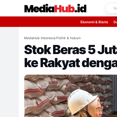
Skip
to
content
Ekonomi & Bisnis
G
MediaHub Indonesia
/
Politik & Hukum
Stok Beras 5 Ju
ke Rakyat deng