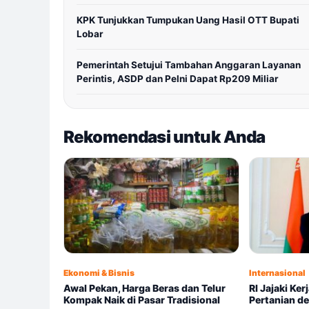
KPK Tunjukkan Tumpukan Uang Hasil OTT Bupati
Lobar
Pemerintah Setujui Tambahan Anggaran Layanan
Perintis, ASDP dan Pelni Dapat Rp209 Miliar
Rekomendasi untuk Anda
Ekonomi & Bisnis
Internasional
Awal Pekan, Harga Beras dan Telur
RI Jajaki Ke
Kompak Naik di Pasar Tradisional
Pertanian d