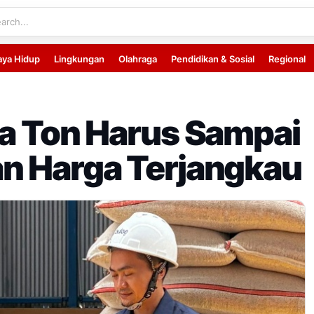
aya Hidup
Lingkungan
Olahraga
Pendidikan & Sosial
Regional
ta Ton Harus Sampai
an Harga Terjangkau