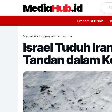
Skip
to
content
Ekonomi & Bisnis
G
MediaHub Indonesia
/
Internasional
Israel Tuduh Ir
Tandan dalam Ko