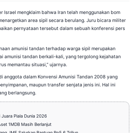
er Israel mengklaim bahwa Iran telah menggunakan bom
nargetkan area sipil secara berulang. Juru bicara militer
paikan pernyataan tersebut dalam sebuah konferensi pers
aan amunisi tandan terhadap warga sipil merupakan
 amunisi tandan berkali-kali, yang tergolong kejahatan
erus memantau situasi,” ujarnya.
jadi anggota dalam Konvensi Amunisi Tandan 2008 yang
nyimpanan, maupun transfer senjata jenis ini. Hal ini
ang berlangsung.
Juara Piala Dunia 2026
Aset 1MDB Masih Berlanjut
g, IMF Salurkan Bantuan Rp5,6 Triliun