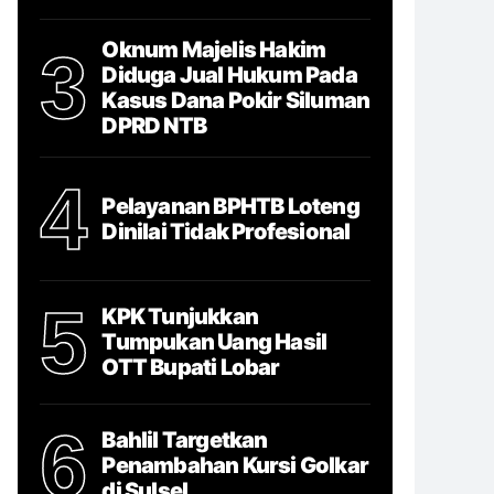
Oknum Majelis Hakim
3
Diduga Jual Hukum Pada
Kasus Dana Pokir Siluman
DPRD NTB
4
Pelayanan BPHTB Loteng
Dinilai Tidak Profesional
5
KPK Tunjukkan
Tumpukan Uang Hasil
OTT Bupati Lobar
6
Bahlil Targetkan
Penambahan Kursi Golkar
di Sulsel