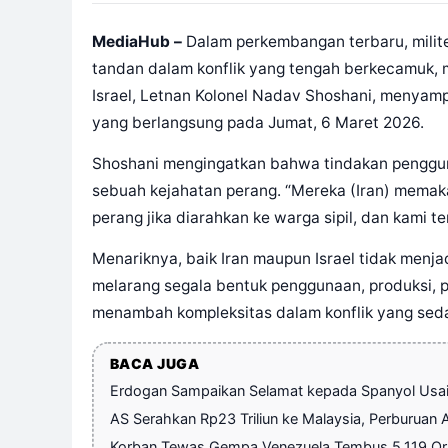
MediaHub –
Dalam perkembangan terbaru, milit
tandan dalam konflik yang tengah berkecamuk, me
Israel, Letnan Kolonel Nadav Shoshani, menyam
yang berlangsung pada Jumat, 6 Maret 2026.
Shoshani mengingatkan bahwa tindakan penggun
sebuah kejahatan perang. “Mereka (Iran) memakai
perang jika diarahkan ke warga sipil, dan kami t
Menariknya, baik Iran maupun Israel tidak men
melarang segala bentuk penggunaan, produksi, pe
menambah kompleksitas dalam konflik yang sed
BACA JUGA
Erdogan Sampaikan Selamat kepada Spanyol Usai 
AS Serahkan Rp23 Triliun ke Malaysia, Perburuan 
Korban Tewas Gempa Venezuela Tembus 5.119 Oran