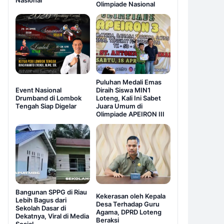
Nasional
Olimpiade Nasional
Puluhan Medali Emas
Event Nasional
Diraih Siswa MIN1
Drumband di Lombok
Loteng, Kali Ini Sabet
Tengah Siap Digelar
Juara Umum di
Olimpiade APEIRON III
Bangunan SPPG di Riau
Kekerasan oleh Kepala
Lebih Bagus dari
Desa Terhadap Guru
Sekolah Dasar di
Agama, DPRD Loteng
Dekatnya, Viral di Media
Beraksi