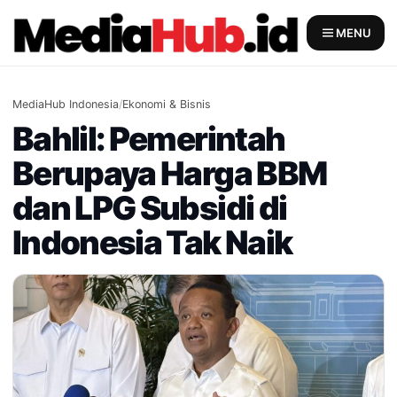
Skip
to
MENU
content
MediaHub Indonesia
/
Ekonomi & Bisnis
Bahlil: Pemerintah
Berupaya Harga BBM
dan LPG Subsidi di
Indonesia Tak Naik