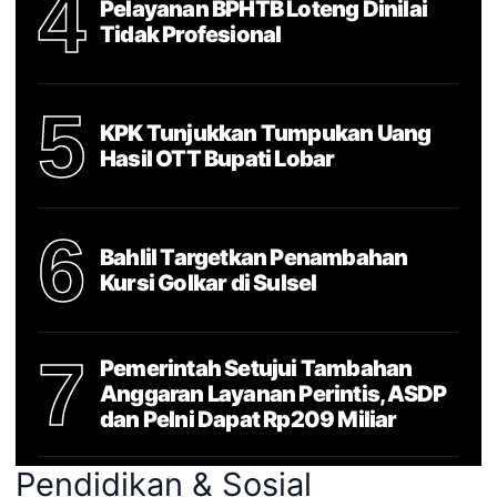
4
Pelayanan BPHTB Loteng Dinilai
Tidak Profesional
5
KPK Tunjukkan Tumpukan Uang
Hasil OTT Bupati Lobar
6
Bahlil Targetkan Penambahan
Kursi Golkar di Sulsel
7
Pemerintah Setujui Tambahan
Anggaran Layanan Perintis, ASDP
dan Pelni Dapat Rp209 Miliar
Pendidikan & Sosial