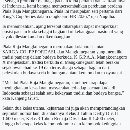
“Sebagai promotor olahraga pacuan kuda pertama dan satu-satunya
di Indonesia, kami bangga mempersembahkan perebutan perdana
Piala Raja Mangkunegaran. Piala ini merupakan seri pertama dari
King’s Cup Series dalam rangkaian IHR 2026,” ujar Nugdha.
Ia menambahkan, ajang tersebut diharapkan dapat memperkuat
posisi pacuan kuda sebagai bagian dari kebanggaan nasional yang
layak dilestarikan dan dikembangkan.
Piala Raja Mangkunegaran merupakan kolaborasi antara
SARGA.CO, PP PORDASI, dan Mangkunegaran yang memiliki
tradisi panjang dalam budaya berkuda. K.G.P.A.A. Mangkoenagoro
X menjelaskan, tradisi berkuda di Mangkunegaran telah berakar
sejak awal abad ke-19 dan terus dijaga sebagai bagian dari
pelestarian budaya serta hubungan antara keraton dan masyarakat.
“Melalui Piala Raja Mangkunegaran, kami berharap dapat
meningkatkan kesadaran masyarakat terhadap pacuan kuda di
Indonesia sebagai salah satu kekayaan tradisi dan budaya bangsa,”
kata Kanjeng Gusti.
Selain dua kelas utama, kejuaraan ini juga akan mempertandingkan
sejumlah nomor lain, di antaranya Kelas 3 Tahun Derby Div. II
1.600 meter, Kelas 3 Tahun Remaja Div. I dan II 1.400 meter,
hingga beberapa kelas kelompok umur dan kelompok ketinggian.