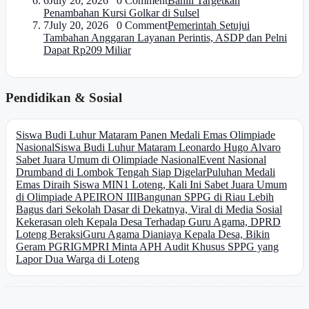
6
July 20, 2026 0 Comment
Bahlil Targetkan
Penambahan Kursi Golkar di Sulsel
7
July 20, 2026 0 Comment
Pemerintah Setujui
Tambahan Anggaran Layanan Perintis, ASDP dan Pelni
Dapat Rp209 Miliar
Pendidikan & Sosial
Siswa Budi Luhur Mataram Panen Medali Emas Olimpiade
Nasional
Siswa Budi Luhur Mataram Leonardo Hugo Alvaro
Sabet Juara Umum di Olimpiade Nasional
Event Nasional
Drumband di Lombok Tengah Siap Digelar
Puluhan Medali
Emas Diraih Siswa MIN1 Loteng, Kali Ini Sabet Juara Umum
di Olimpiade APEIRON III
Bangunan SPPG di Riau Lebih
Bagus dari Sekolah Dasar di Dekatnya, Viral di Media Sosial
Kekerasan oleh Kepala Desa Terhadap Guru Agama, DPRD
Loteng Beraksi
Guru Agama Dianiaya Kepala Desa, Bikin
Geram PGRI
GMPRI Minta APH Audit Khusus SPPG yang
Lapor Dua Warga di Loteng