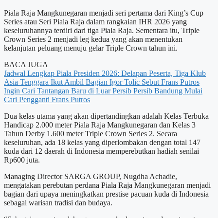
Piala Raja Mangkunegaran menjadi seri pertama dari King’s Cup
Series atau Seri Piala Raja dalam rangkaian IHR 2026 yang
keseluruhannya terdiri dari tiga Piala Raja. Sementara itu, Triple
Crown Series 2 menjadi leg kedua yang akan menentukan
kelanjutan peluang menuju gelar Triple Crown tahun ini.
BACA JUGA
Jadwal Lengkap Piala Presiden 2026: Delapan Peserta, Tiga Klub
Asia Tenggara Ikut Ambil Bagian
Igor Tolic Sebut Frans Putros
Ingin Cari Tantangan Baru di Luar Persib
Persib Bandung Mulai
Cari Pengganti Frans Putros
Dua kelas utama yang akan dipertandingkan adalah Kelas Terbuka
Handicap 2.000 meter Piala Raja Mangkunegaran dan Kelas 3
Tahun Derby 1.600 meter Triple Crown Series 2. Secara
keseluruhan, ada 18 kelas yang diperlombakan dengan total 147
kuda dari 12 daerah di Indonesia memperebutkan hadiah senilai
Rp600 juta.
Managing Director SARGA GROUP, Nugdha Achadie,
mengatakan perebutan perdana Piala Raja Mangkunegaran menjadi
bagian dari upaya meningkatkan prestise pacuan kuda di Indonesia
sebagai warisan tradisi dan budaya.