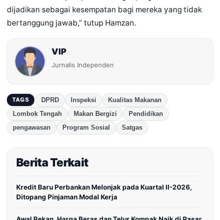
dijadikan sebagai kesempatan bagi mereka yang tidak
bertanggung jawab,” tutup Hamzan.
VIP
Jurnalis Independen
DPRD
Inspeksi
Kualitas Makanan
TAGS
Lombok Tengah
Makan Bergizi
Pendidikan
pengawasan
Program Sosial
Satgas
Berita Terkait
Kredit Baru Perbankan Melonjak pada Kuartal II-2026,
Ditopang Pinjaman Modal Kerja
Awal Pekan, Harga Beras dan Telur Kompak Naik di Pasar