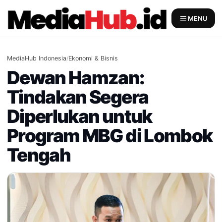
Skip
to
MENU
content
MediaHub Indonesia
/
Ekonomi & Bisnis
Dewan Hamzan:
Tindakan Segera
Diperlukan untuk
Program MBG di Lombok
Tengah