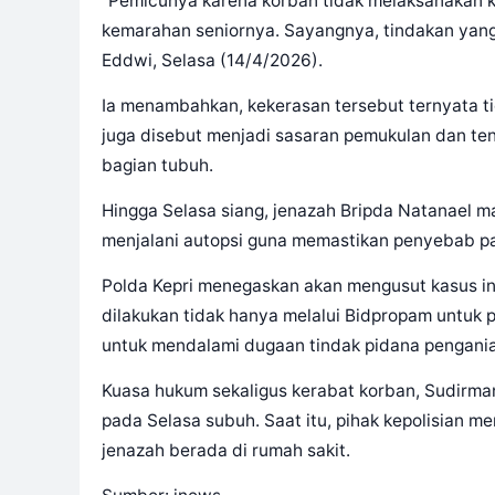
“Pemicunya karena korban tidak melaksanakan k
kemarahan seniornya. Sayangnya, tindakan yang d
Eddwi, Selasa (14/4/2026).
Ia menambahkan, kekerasan tersebut ternyata ti
juga disebut menjadi sasaran pemukulan dan t
bagian tubuh.
Hingga Selasa siang, jenazah Bripda Natanael m
menjalani autopsi guna memastikan penyebab pa
Polda Kepri menegaskan akan mengusut kasus in
dilakukan tidak hanya melalui Bidpropam untuk p
untuk mendalami dugaan tindak pidana pengan
Kuasa hukum sekaligus kerabat korban, Sudirm
pada Selasa subuh. Saat itu, pihak kepolisian 
jenazah berada di rumah sakit.