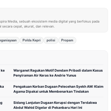
nspira Media, sebuah ekosistem media digital yang berfokus pada
al secara cepat, akurat, dan relevan.
nganiayaan
Polda Kepri
polisi
Propam
 ke
Warganet Ragukan Motif Dendam Pribadi dalam Kasus
Penyiraman Air Keras ke Andrie Yunus
ika
Pengakuan Korban Dugaan Pelecehan Syekh AM: Klaim
Agama Dipakai untuk Membenarkan Tindakan
ng
Sidang Lanjutan Dugaan Korupsi dengan Terdakwa
Abdul Wahid Digelar di Pekanbaru Hari Ini