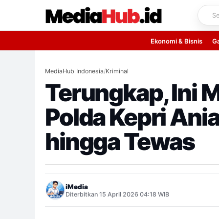
Skip
to
content
Ekonomi & Bisnis
G
MediaHub Indonesia
/
Kriminal
Terungkap, Ini 
Polda Kepri Ani
hingga Tewas
iMedia
Diterbitkan 15 April 2026 04:18 WIB