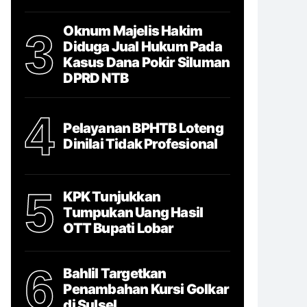
Oknum Majelis Hakim
3
Diduga Jual Hukum Pada
Kasus Dana Pokir Siluman
DPRD NTB
4
Pelayanan BPHTB Loteng
Dinilai Tidak Profesional
5
KPK Tunjukkan
Tumpukan Uang Hasil
OTT Bupati Lobar
6
Bahlil Targetkan
Penambahan Kursi Golkar
di Sulsel