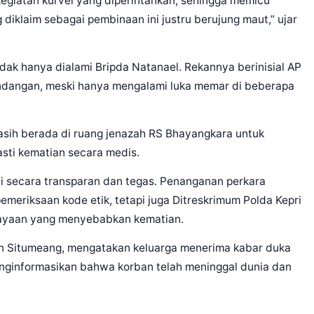
egiatan kurvei yang diperintahkan, sehingga memicu
iklaim sebagai pembinaan ini justru berujung maut,” ujar
dak hanya dialami Bripda Natanael. Rekannya berinisial AP
endangan, meski hanya mengalami luka memar di beberapa
asih berada di ruang jenazah RS Bhayangkara untuk
sti kematian secara medis.
i secara transparan dan tegas. Penanganan perkara
emeriksaan kode etik, tetapi juga Ditreskrimum Polda Kepri
iayaan yang menyebabkan kematian.
an Situmeang, mengatakan keluarga menerima kabar duka
menginformasikan bahwa korban telah meninggal dunia dan