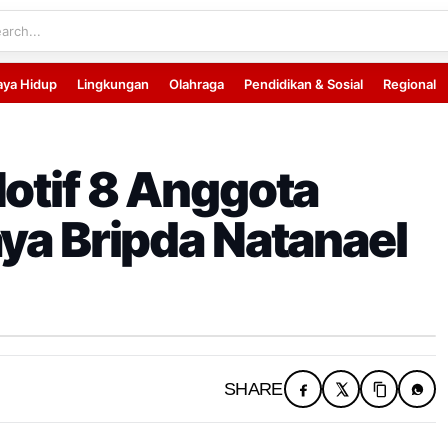
aya Hidup
Lingkungan
Olahraga
Pendidikan & Sosial
Regional
Motif 8 Anggota
aya Bripda Natanael
SHARE