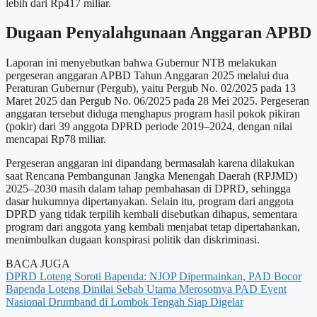
lebih dari Rp417 miliar.
Dugaan Penyalahgunaan Anggaran APBD
Laporan ini menyebutkan bahwa Gubernur NTB melakukan
pergeseran anggaran APBD Tahun Anggaran 2025 melalui dua
Peraturan Gubernur (Pergub), yaitu Pergub No. 02/2025 pada 13
Maret 2025 dan Pergub No. 06/2025 pada 28 Mei 2025. Pergeseran
anggaran tersebut diduga menghapus program hasil pokok pikiran
(pokir) dari 39 anggota DPRD periode 2019–2024, dengan nilai
mencapai Rp78 miliar.
Pergeseran anggaran ini dipandang bermasalah karena dilakukan
saat Rencana Pembangunan Jangka Menengah Daerah (RPJMD)
2025–2030 masih dalam tahap pembahasan di DPRD, sehingga
dasar hukumnya dipertanyakan. Selain itu, program dari anggota
DPRD yang tidak terpilih kembali disebutkan dihapus, sementara
program dari anggota yang kembali menjabat tetap dipertahankan,
menimbulkan dugaan konspirasi politik dan diskriminasi.
BACA JUGA
DPRD Loteng Soroti Bapenda: NJOP Dipermainkan, PAD Bocor
Bapenda Loteng Dinilai Sebab Utama Merosotnya PAD
Event
Nasional Drumband di Lombok Tengah Siap Digelar