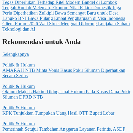
Tegas Diperlukan Terhadap Ritel Modern Bandel di Lombok
Tengah
Rupiah Melemah, Ekonom Nilai Faktor Domestik Juga
Perlu Diperhatikan
Zulkipli Bawa Semangat Baru untuk Desa
Langko
BNI Bawa Pulang Empat Penghargaan di Visa Indonesia
Client Forum 2026
Wall Street Menguat Didorong Lonjakan Saham
Teknologi dan AI
Rekomendasi untuk Anda
Selengkapnya
Politik & Hukum
AMARAH NTB Minta Vonis Kasus Pokir Siluman Diperhatikan
Secara Serius
Politik & Hukum
Oknum Majelis Hakim Diduga Jual Hukum Pada Kasus Dana Pokir
Siluman DPRD NTB
Politik & Hukum
KPK Tunjukkan Tumpukan Uang Hasil OTT Bupati Lobar
Politik & Hukum
Pemerintah Setujui Tambahan Anggaran Layanan Perintis, ASDP