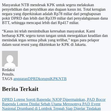
Masyarakat NTB mendesak KPK untuk segera melakukan
penyelidikan dan penyidikan atas dugaan kasus ini. Total kerugian
negara yang diperkirakan adalah Rp78 miliar dari penghapusan
pokir DPRD dan lebih dari Rp339 miliar dari penyalahgunaan dana
BTT, sehingga mencapai lebih dari Rp417 miliar.
“Kasus ini telah menimbulkan keresahan masyarakat. Kami
berharap KPK segera turun tangan untuk menegakkan keadilan dan
menindak tegas semua pihak yang terlibat,” tegas para pelapor
dalam surat resmi yang dikirimkan ke KPK di Jakarta.
Redaksi
Penulis.
TAGS
anggaran
DPRD
korupsi
KPK
NTB
Berita Terkait
DPRD Loteng Soroti Bapenda: NJOP Dipermainkan, PAD Bocor
Bapenda Loteng Dinilai Sebab Utama Merosotnya PAD
Event
Nasional Drumband di Lombok Tengah Siap Digelar
Tindakan