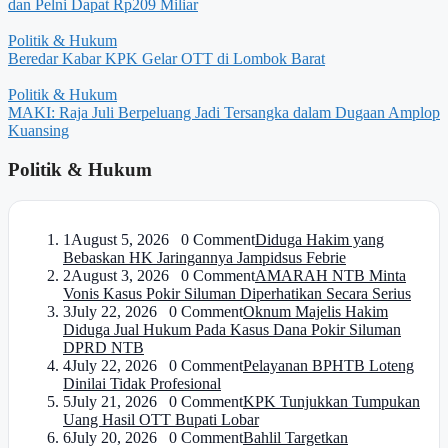
dan Pelni Dapat Rp209 Miliar
Politik & Hukum
Beredar Kabar KPK Gelar OTT di Lombok Barat
Politik & Hukum
MAKI: Raja Juli Berpeluang Jadi Tersangka dalam Dugaan Amplop
Kuansing
Politik & Hukum
1
August 5, 2026 0 Comment
Diduga Hakim yang
Bebaskan HK Jaringannya Jampidsus Febrie
2
August 3, 2026 0 Comment
AMARAH NTB Minta
Vonis Kasus Pokir Siluman Diperhatikan Secara Serius
3
July 22, 2026 0 Comment
Oknum Majelis Hakim
Diduga Jual Hukum Pada Kasus Dana Pokir Siluman
DPRD NTB
4
July 22, 2026 0 Comment
Pelayanan BPHTB Loteng
Dinilai Tidak Profesional
5
July 21, 2026 0 Comment
KPK Tunjukkan Tumpukan
Uang Hasil OTT Bupati Lobar
6
July 20, 2026 0 Comment
Bahlil Targetkan