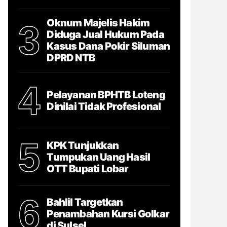
Oknum Majelis Hakim
3
Diduga Jual Hukum Pada
Kasus Dana Pokir Siluman
DPRD NTB
4
Pelayanan BPHTB Loteng
Dinilai Tidak Profesional
5
KPK Tunjukkan
Tumpukan Uang Hasil
OTT Bupati Lobar
6
Bahlil Targetkan
Penambahan Kursi Golkar
di Sulsel