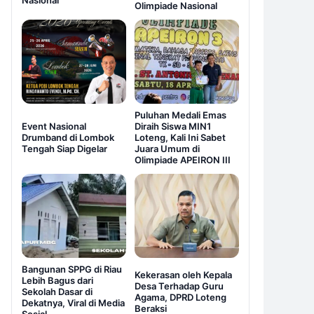
Nasional
Olimpiade Nasional
Puluhan Medali Emas
Event Nasional
Diraih Siswa MIN1
Drumband di Lombok
Loteng, Kali Ini Sabet
Tengah Siap Digelar
Juara Umum di
Olimpiade APEIRON III
Bangunan SPPG di Riau
Kekerasan oleh Kepala
Lebih Bagus dari
Desa Terhadap Guru
Sekolah Dasar di
Agama, DPRD Loteng
Dekatnya, Viral di Media
Beraksi