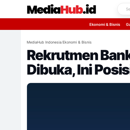
Skip
to
content
Ekonomi & Bisnis
G
MediaHub Indonesia
/
Ekonomi & Bisnis
Rekrutmen Bank
Dibuka, Ini Posis