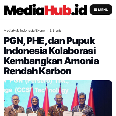
Skip
to
MENU
content
MediaHub Indonesia
/
Ekonomi & Bisnis
PGN, PHE, dan Pupuk
Indonesia Kolaborasi
Kembangkan Amonia
Rendah Karbon