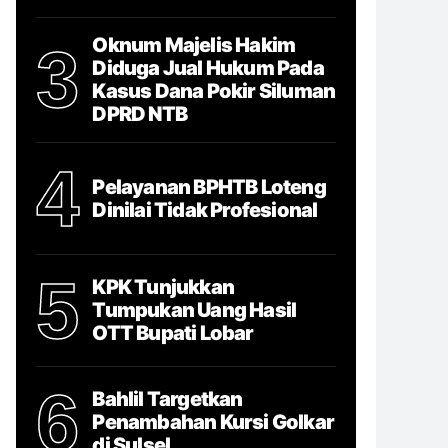
Oknum Majelis Hakim
3
Diduga Jual Hukum Pada
Kasus Dana Pokir Siluman
DPRD NTB
4
Pelayanan BPHTB Loteng
Dinilai Tidak Profesional
5
KPK Tunjukkan
Tumpukan Uang Hasil
OTT Bupati Lobar
6
Bahlil Targetkan
Penambahan Kursi Golkar
di Sulsel