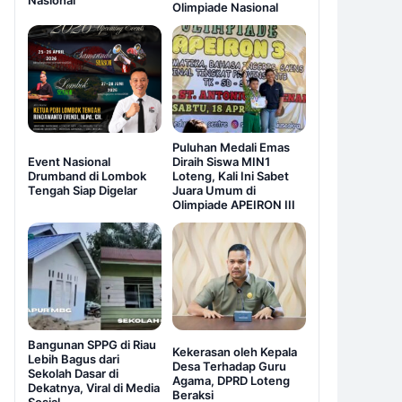
Nasional
Olimpiade Nasional
Puluhan Medali Emas
Event Nasional
Diraih Siswa MIN1
Drumband di Lombok
Loteng, Kali Ini Sabet
Tengah Siap Digelar
Juara Umum di
Olimpiade APEIRON III
Bangunan SPPG di Riau
Kekerasan oleh Kepala
Lebih Bagus dari
Desa Terhadap Guru
Sekolah Dasar di
Agama, DPRD Loteng
Dekatnya, Viral di Media
Beraksi