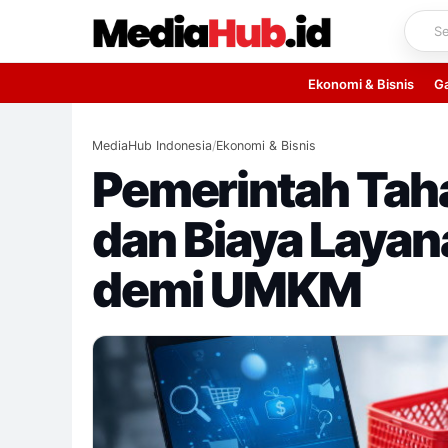
Skip
to
content
Ekonomi & Bisnis
G
MediaHub Indonesia
/
Ekonomi & Bisnis
Pemerintah Tah
dan Biaya Layan
demi UMKM