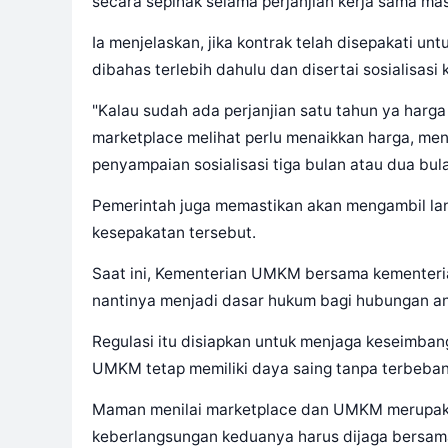
secara sepihak selama perjanjian kerja sama mas
Ia menjelaskan, jika kontrak telah disepakati un
dibahas terlebih dahulu dan disertai sosialisasi
"Kalau sudah ada perjanjian satu tahun ya harga
marketplace melihat perlu menaikkan harga, me
penyampaian sosialisasi tiga bulan atau dua bul
Pemerintah juga memastikan akan mengambil la
kesepakatan tersebut.
Saat ini, Kementerian UMKM bersama kementeria
nantinya menjadi dasar hukum bagi hubungan ant
Regulasi itu disiapkan untuk menjaga keseimban
UMKM tetap memiliki daya saing tanpa terbebani
Maman menilai marketplace dan UMKM merupakan
keberlangsungan keduanya harus dijaga bersam