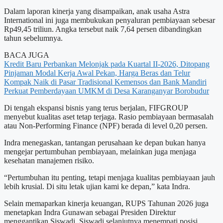
Dalam laporan kinerja yang disampaikan, anak usaha Astra
International ini juga membukukan penyaluran pembiayaan sebesar
Rp49,45 triliun. Angka tersebut naik 7,64 persen dibandingkan
tahun sebelumnya.
BACA JUGA
Kredit Baru Perbankan Melonjak pada Kuartal II-2026, Ditopang
Pinjaman Modal Kerja
Awal Pekan, Harga Beras dan Telur
Kompak Naik di Pasar Tradisional
Kemensos dan Bank Mandiri
Perkuat Pemberdayaan UMKM di Desa Karanganyar Borobudur
Di tengah ekspansi bisnis yang terus berjalan, FIFGROUP
menyebut kualitas aset tetap terjaga. Rasio pembiayaan bermasalah
atau Non-Performing Finance (NPF) berada di level 0,20 persen.
Indra menegaskan, tantangan perusahaan ke depan bukan hanya
mengejar pertumbuhan pembiayaan, melainkan juga menjaga
kesehatan manajemen risiko.
“Pertumbuhan itu penting, tetapi menjaga kualitas pembiayaan jauh
lebih krusial. Di situ letak ujian kami ke depan,” kata Indra.
Selain memaparkan kinerja keuangan, RUPS Tahunan 2026 juga
menetapkan Indra Gunawan sebagai Presiden Direktur
menggantikan Siswadi. Siswadi selanjutnya menempati posisi