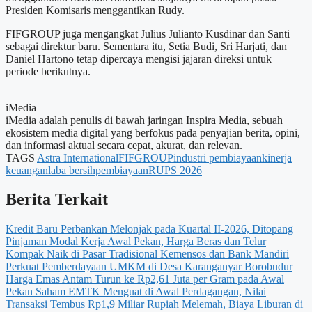
Presiden Komisaris menggantikan Rudy.
FIFGROUP juga mengangkat Julius Julianto Kusdinar dan Santi
sebagai direktur baru. Sementara itu, Setia Budi, Sri Harjati, dan
Daniel Hartono tetap dipercaya mengisi jajaran direksi untuk
periode berikutnya.
iMedia
iMedia adalah penulis di bawah jaringan Inspira Media, sebuah
ekosistem media digital yang berfokus pada penyajian berita, opini,
dan informasi aktual secara cepat, akurat, dan relevan.
TAGS
Astra International
FIFGROUP
industri pembiayaan
kinerja
keuangan
laba bersih
pembiayaan
RUPS 2026
Berita Terkait
Kredit Baru Perbankan Melonjak pada Kuartal II-2026, Ditopang
Pinjaman Modal Kerja
Awal Pekan, Harga Beras dan Telur
Kompak Naik di Pasar Tradisional
Kemensos dan Bank Mandiri
Perkuat Pemberdayaan UMKM di Desa Karanganyar Borobudur
Harga Emas Antam Turun ke Rp2,61 Juta per Gram pada Awal
Pekan
Saham EMTK Menguat di Awal Perdagangan, Nilai
Transaksi Tembus Rp1,9 Miliar
Rupiah Melemah, Biaya Liburan di