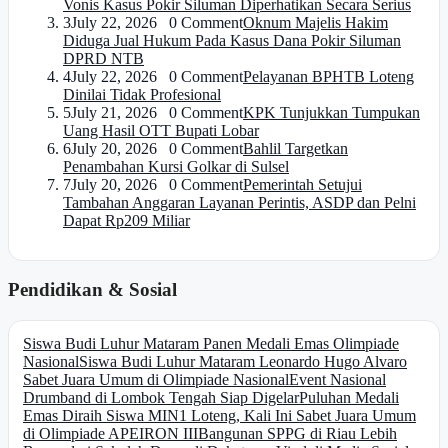
Vonis Kasus Pokir Siluman Diperhatikan Secara Serius
3
July 22, 2026 0 Comment
Oknum Majelis Hakim
Diduga Jual Hukum Pada Kasus Dana Pokir Siluman
DPRD NTB
4
July 22, 2026 0 Comment
Pelayanan BPHTB Loteng
Dinilai Tidak Profesional
5
July 21, 2026 0 Comment
KPK Tunjukkan Tumpukan
Uang Hasil OTT Bupati Lobar
6
July 20, 2026 0 Comment
Bahlil Targetkan
Penambahan Kursi Golkar di Sulsel
7
July 20, 2026 0 Comment
Pemerintah Setujui
Tambahan Anggaran Layanan Perintis, ASDP dan Pelni
Dapat Rp209 Miliar
Pendidikan & Sosial
Siswa Budi Luhur Mataram Panen Medali Emas Olimpiade
Nasional
Siswa Budi Luhur Mataram Leonardo Hugo Alvaro
Sabet Juara Umum di Olimpiade Nasional
Event Nasional
Drumband di Lombok Tengah Siap Digelar
Puluhan Medali
Emas Diraih Siswa MIN1 Loteng, Kali Ini Sabet Juara Umum
di Olimpiade APEIRON III
Bangunan SPPG di Riau Lebih