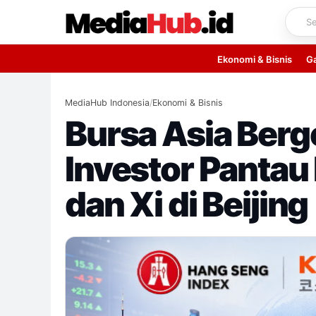
Skip
to
content
Ekonomi & Bisnis
G
MediaHub Indonesia
/
Ekonomi & Bisnis
Bursa Asia Berge
Investor Panta
dan Xi di Beijing