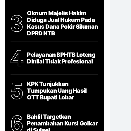
Oknum Majelis Hakim
3
Diduga Jual Hukum Pada
Kasus Dana Pokir Siluman
DPRD NTB
4
Pelayanan BPHTB Loteng
Dinilai Tidak Profesional
5
KPK Tunjukkan
Tumpukan Uang Hasil
OTT Bupati Lobar
6
Bahlil Targetkan
Penambahan Kursi Golkar
di Sulsel