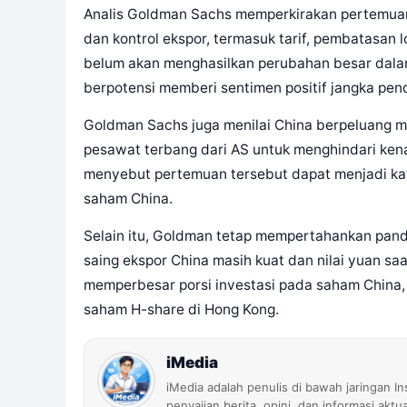
Analis Goldman Sachs memperkirakan pertemua
dan kontrol ekspor, termasuk tarif, pembatasan l
belum akan menghasilkan perubahan besar dalam
berpotensi memberi sentimen positif jangka pen
Goldman Sachs juga menilai China berpeluang m
pesawat terbang dari AS untuk menghindari kena
menyebut pertemuan tersebut dapat menjadi ka
saham China.
Selain itu, Goldman tetap mempertahankan panda
saing ekspor China masih kuat dan nilai yuan saat
memperbesar porsi investasi pada saham China,
saham H-share di Hong Kong.
iMedia
iMedia adalah penulis di bawah jaringan I
penyajian berita, opini, dan informasi aktu