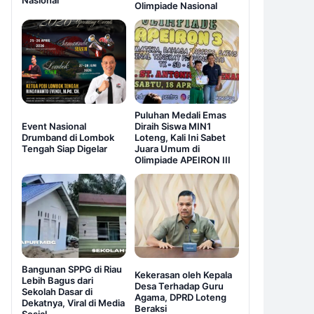
Nasional
Olimpiade Nasional
Puluhan Medali Emas
Event Nasional
Diraih Siswa MIN1
Drumband di Lombok
Loteng, Kali Ini Sabet
Tengah Siap Digelar
Juara Umum di
Olimpiade APEIRON III
Bangunan SPPG di Riau
Kekerasan oleh Kepala
Lebih Bagus dari
Desa Terhadap Guru
Sekolah Dasar di
Agama, DPRD Loteng
Dekatnya, Viral di Media
Beraksi