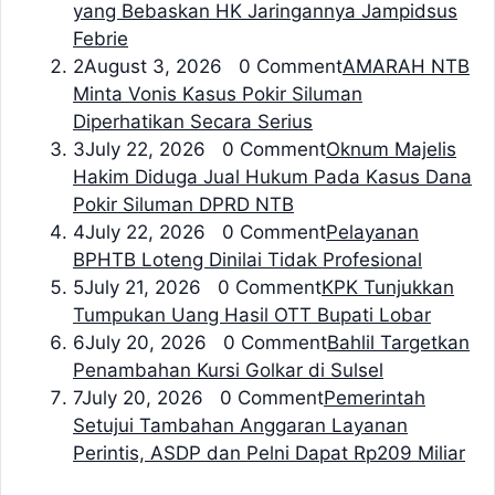
yang Bebaskan HK Jaringannya Jampidsus
Febrie
2
August 3, 2026 0 Comment
AMARAH NTB
Minta Vonis Kasus Pokir Siluman
Diperhatikan Secara Serius
3
July 22, 2026 0 Comment
Oknum Majelis
Hakim Diduga Jual Hukum Pada Kasus Dana
Pokir Siluman DPRD NTB
4
July 22, 2026 0 Comment
Pelayanan
BPHTB Loteng Dinilai Tidak Profesional
5
July 21, 2026 0 Comment
KPK Tunjukkan
Tumpukan Uang Hasil OTT Bupati Lobar
6
July 20, 2026 0 Comment
Bahlil Targetkan
Penambahan Kursi Golkar di Sulsel
7
July 20, 2026 0 Comment
Pemerintah
Setujui Tambahan Anggaran Layanan
Perintis, ASDP dan Pelni Dapat Rp209 Miliar