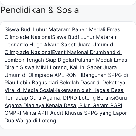
Pendidikan & Sosial
Siswa Budi Luhur Mataram Panen Medali Emas
Olimpiade Nasional
Siswa Budi Luhur Mataram
Leonardo Hugo Alvaro Sabet Juara Umum di
Olimpiade Nasional
Event Nasional Drumband di
Lombok Tengah Siap Digelar
Puluhan Medali Emas
Diraih Siswa MIN1 Loteng, Kali Ini Sabet Juara
Umum di Olimpiade APEIRON III
Bangunan SPPG di
Riau Lebih Bagus dari Sekolah Dasar di Dekatnya,
Viral di Media Sosial
Kekerasan oleh Kepala Desa
Terhadap Guru Agama, DPRD Loteng Beraksi
Guru
Agama Dianiaya Kepala Desa, Bikin Geram PGRI
GMPRI Minta APH Audit Khusus SPPG yang Lapor
Dua Warga di Loteng