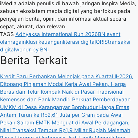
iMedia adalah penulis di bawah jaringan Inspira Media,
sebuah ekosistem media digital yang berfokus pada
penyajian berita, opini, dan informasi aktual secara
cepat, akurat, dan relevan.
TAGS
Adhyaksa International Run 2026
BNI
event
olahraga
inklusi keuangan
literasi digital
QRIS
transaksi
digital
wondr by BNI
Berita Terkait
Kredit Baru Perbankan Melonjak pada Kuartal II-2026,
Ditopang Pinjaman Modal Kerja
Awal Pekan, Harga
Beras dan Telur Kompak Naik di Pasar Tradisional
Kemensos dan Bank Mandiri Perkuat Pemberdayaan
UMKM di Desa Karanganyar Borobudur
Harga Emas
Antam Turun ke Rp2,61 Juta per Gram pada Awal
Pekan
Saham EMTK Menguat di Awal Perdagangan,
Nilai Transaksi Tembus Rp1,9 Miliar
Rupiah Melemah,