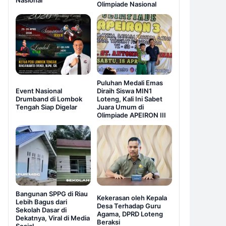
Nasional
Olimpiade Nasional
Puluhan Medali Emas
Event Nasional
Diraih Siswa MIN1
Drumband di Lombok
Loteng, Kali Ini Sabet
Tengah Siap Digelar
Juara Umum di
Olimpiade APEIRON III
Bangunan SPPG di Riau
Kekerasan oleh Kepala
Lebih Bagus dari
Desa Terhadap Guru
Sekolah Dasar di
Agama, DPRD Loteng
Dekatnya, Viral di Media
Beraksi