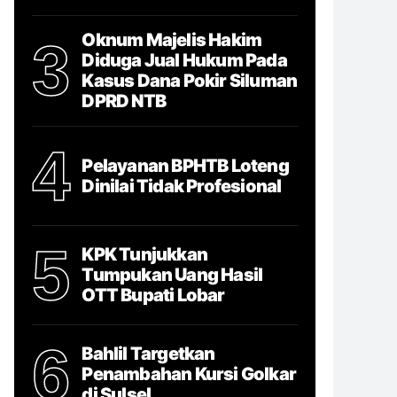
Oknum Majelis Hakim
3
Diduga Jual Hukum Pada
Kasus Dana Pokir Siluman
DPRD NTB
4
Pelayanan BPHTB Loteng
Dinilai Tidak Profesional
5
KPK Tunjukkan
Tumpukan Uang Hasil
OTT Bupati Lobar
6
Bahlil Targetkan
Penambahan Kursi Golkar
di Sulsel