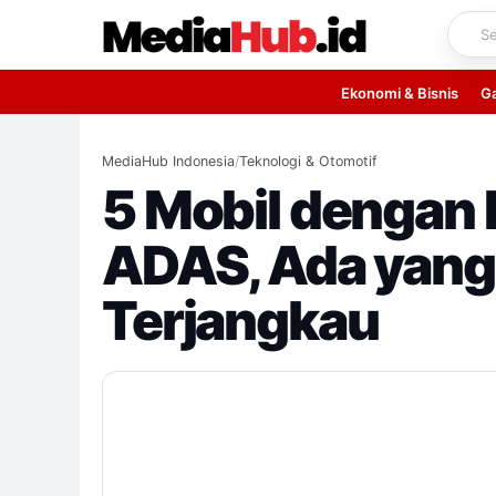
Skip
to
content
Ekonomi & Bisnis
G
MediaHub Indonesia
/
Teknologi & Otomotif
5 Mobil dengan 
ADAS, Ada yang
Terjangkau