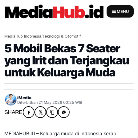
Skip
to
MENU
content
MediaHub Indonesia
/
Teknologi & Otomotif
5 Mobil Bekas 7 Seater
yang Irit dan Terjangkau
untuk Keluarga Muda
iMedia
Diterbitkan 21 May 2026 00:25 WIB
SHARE
MEDIAHUB.ID – Keluarga muda di Indonesia kerap