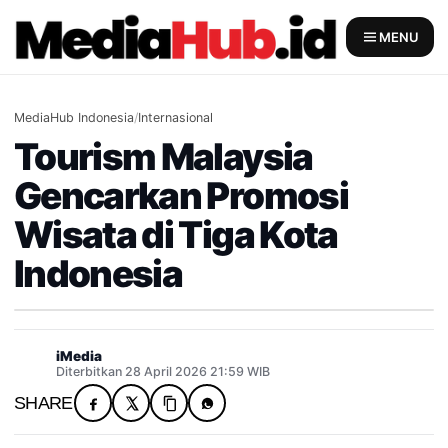
Skip
to
MENU
content
MediaHub Indonesia
/
Internasional
Tourism Malaysia
Gencarkan Promosi
Wisata di Tiga Kota
Indonesia
iMedia
Diterbitkan 28 April 2026 21:59 WIB
SHARE