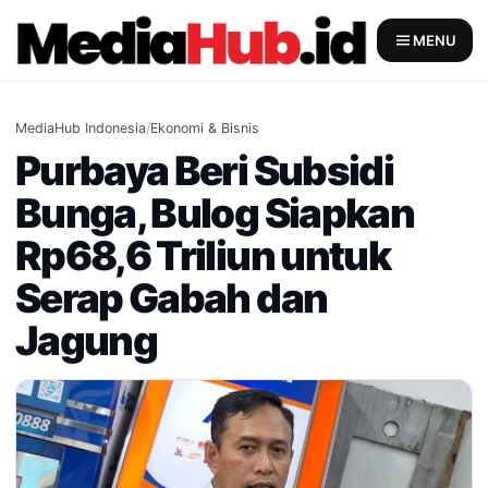
Skip
to
MENU
content
MediaHub Indonesia
/
Ekonomi & Bisnis
Purbaya Beri Subsidi
Bunga, Bulog Siapkan
Rp68,6 Triliun untuk
Serap Gabah dan
Jagung