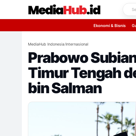
Skip
to
content
Ekonomi & Bisnis
G
MediaHub Indonesia
/
Internasional
Prabowo Subiant
Timur Tengah 
bin Salman