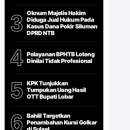
Oknum Majelis Hakim
3
Diduga Jual Hukum Pada
Kasus Dana Pokir Siluman
DPRD NTB
4
Pelayanan BPHTB Loteng
Dinilai Tidak Profesional
5
KPK Tunjukkan
Tumpukan Uang Hasil
OTT Bupati Lobar
6
Bahlil Targetkan
Penambahan Kursi Golkar
di Sulsel