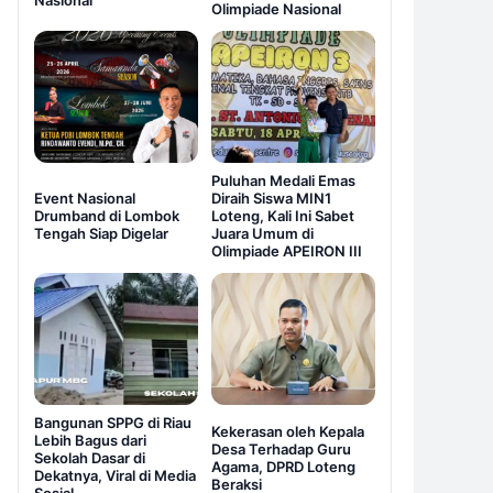
Nasional
Olimpiade Nasional
Puluhan Medali Emas
Event Nasional
Diraih Siswa MIN1
Drumband di Lombok
Loteng, Kali Ini Sabet
Tengah Siap Digelar
Juara Umum di
Olimpiade APEIRON III
Bangunan SPPG di Riau
Kekerasan oleh Kepala
Lebih Bagus dari
Desa Terhadap Guru
Sekolah Dasar di
Agama, DPRD Loteng
Dekatnya, Viral di Media
Beraksi