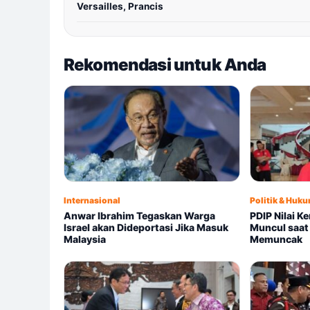
Versailles, Prancis
Rekomendasi untuk Anda
Internasional
Politik & Huk
Anwar Ibrahim Tegaskan Warga
PDIP Nilai K
Israel akan Dideportasi Jika Masuk
Muncul saa
Malaysia
Memuncak