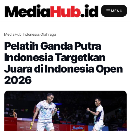
Skip
to
MENU
content
MediaHub Indonesia
/
Olahraga
Pelatih Ganda Putra
Indonesia Targetkan
Juara di Indonesia Open
2026