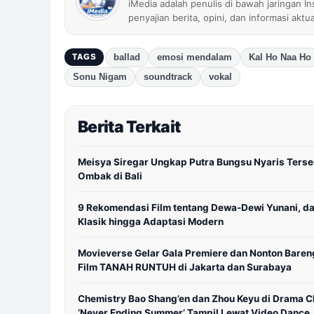
iMedia adalah penulis di bawah jaringan I
penyajian berita, opini, dan informasi aktu
ballad
emosi mendalam
Kal Ho Naa Ho
TAGS
Sonu Nigam
soundtrack
vokal
Berita Terkait
Meisya Siregar Ungkap Putra Bungsu Nyaris Terse
Ombak di Bali
9 Rekomendasi Film tentang Dewa-Dewi Yunani, da
Klasik hingga Adaptasi Modern
Movieverse Gelar Gala Premiere dan Nonton Baren
Film TANAH RUNTUH di Jakarta dan Surabaya
Chemistry Bao Shang’en dan Zhou Keyu di Drama C
‘Never Ending Summer’ Tampil Lewat Video Dance