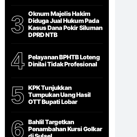
Oknum Majelis Hakim
3
Diduga Jual Hukum Pada
Kasus Dana Pokir Siluman
DPRD NTB
4
Pelayanan BPHTB Loteng
Dinilai Tidak Profesional
5
KPK Tunjukkan
Tumpukan Uang Hasil
OTT Bupati Lobar
6
Bahlil Targetkan
Penambahan Kursi Golkar
di Sulsel