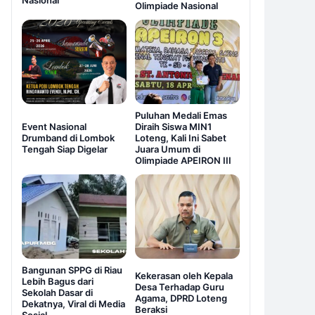
Nasional
Olimpiade Nasional
Puluhan Medali Emas
Event Nasional
Diraih Siswa MIN1
Drumband di Lombok
Loteng, Kali Ini Sabet
Tengah Siap Digelar
Juara Umum di
Olimpiade APEIRON III
Bangunan SPPG di Riau
Kekerasan oleh Kepala
Lebih Bagus dari
Desa Terhadap Guru
Sekolah Dasar di
Agama, DPRD Loteng
Dekatnya, Viral di Media
Beraksi