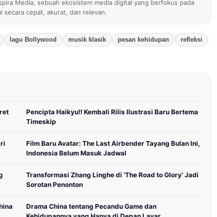
nspira Media, sebuah ekosistem media digital yang berfokus pada
al secara cepat, akurat, dan relevan.
lagu Bollywood
musik klasik
pesan kehidupan
refleksi
ret
Pencipta Haikyu!! Kembali Rilis Ilustrasi Baru Bertema
Timeskip
ri
Film Baru Avatar: The Last Airbender Tayang Bulan Ini,
Indonesia Belum Masuk Jadwal
g
Transformasi Zhang Linghe di ‘The Road to Glory’ Jadi
Sorotan Penonton
hina
Drama China tentang Pecandu Game dan
Kehidupannya yang Hanya di Depan Layar