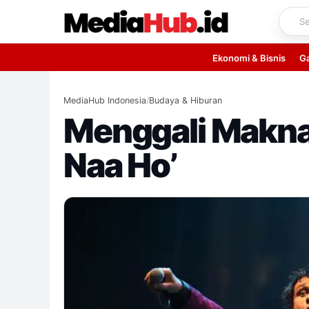
Skip
to
content
Ekonomi & Bisnis
G
MediaHub Indonesia
/
Budaya & Hiburan
Menggali Makna 
Naa Ho’