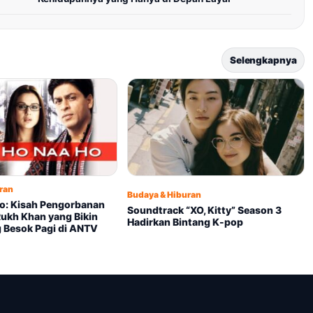
Selengkapnya
ran
Budaya & Hiburan
Ho: Kisah Pengorbanan
Soundtrack “XO, Kitty” Season 3
Rukh Khan yang Bikin
Hadirkan Bintang K-pop
g Besok Pagi di ANTV