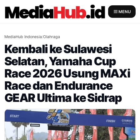
Skip
to
MENU
content
MediaHub Indonesia
/
Olahraga
Kembali ke Sulawesi
Selatan, Yamaha Cup
Race 2026 Usung MAXi
Race dan Endurance
GEAR Ultima ke Sidrap