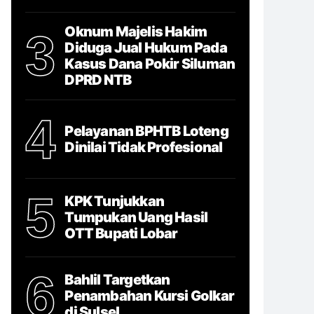
Oknum Majelis Hakim
3
Diduga Jual Hukum Pada
Kasus Dana Pokir Siluman
DPRD NTB
4
Pelayanan BPHTB Loteng
Dinilai Tidak Profesional
5
KPK Tunjukkan
Tumpukan Uang Hasil
OTT Bupati Lobar
6
Bahlil Targetkan
Penambahan Kursi Golkar
di Sulsel