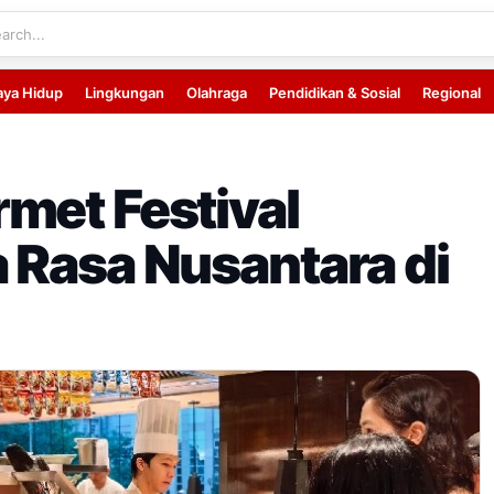
aya Hidup
Lingkungan
Olahraga
Pendidikan & Sosial
Regional
met Festival
 Rasa Nusantara di