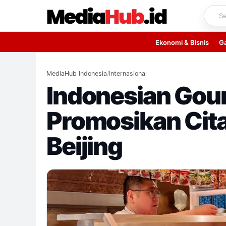
Skip
to
content
Ekonomi & Bisnis
G
MediaHub Indonesia
/
Internasional
Indonesian Gour
Promosikan Cita
Beijing