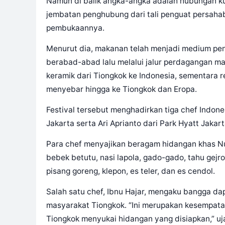
Namun di balik angka-angka adalah hubungan 
jembatan penghubung dari tali penguat persahab
pembukaannya.
Menurut dia, makanan telah menjadi medium pe
berabad-abad lalu melalui jalur perdagangan ma
keramik dari Tiongkok ke Indonesia, sementara 
menyebar hingga ke Tiongkok dan Eropa.
Festival tersebut menghadirkan tiga chef Indones
Jakarta serta Ari Aprianto dari Park Hyatt Jakart
Para chef menyajikan beragam hidangan khas Nu
bebek betutu, nasi lapola, gado-gado, tahu gejr
pisang goreng, klepon, es teler, dan es cendol.
Salah satu chef, Ibnu Hajar, mengaku bangga d
masyarakat Tiongkok. “Ini merupakan kesempata
Tiongkok menyukai hidangan yang disiapkan,” uj