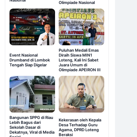
Nasional
Olimpiade Nasional
Puluhan Medali Emas
Event Nasional
Diraih Siswa MIN1
Drumband di Lombok
Loteng, Kali Ini Sabet
Tengah Siap Digelar
Juara Umum di
Olimpiade APEIRON III
Bangunan SPPG di Riau
Kekerasan oleh Kepala
Lebih Bagus dari
Desa Terhadap Guru
Sekolah Dasar di
Agama, DPRD Loteng
Dekatnya, Viral di Media
Beraksi