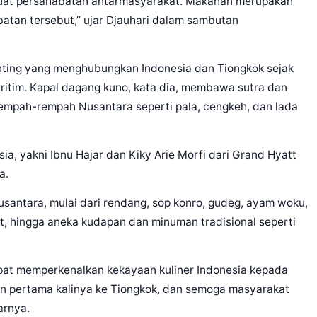
kuat persahabatan antarmasyarakat. Makanan merupakan
atan tersebut,” ujar Djauhari dalam sambutan
nting yang menghubungkan Indonesia dan Tiongkok sejak
ritim. Kapal dagang kuno, kata dia, membawa sutra dan
rempah-rempah Nusantara seperti pala, cengkeh, dan lada
ia, yakni Ibnu Hajar dan Kiky Arie Morfi dari Grand Hyatt
a.
santara, mulai dari rendang, sop konro, gudeg, ayam woku,
ot, hingga aneka kudapan dan minuman tradisional seperti
apat memperkenalkan kekayaan kuliner Indonesia kepada
n pertama kalinya ke Tiongkok, dan semoga masyarakat
arnya.