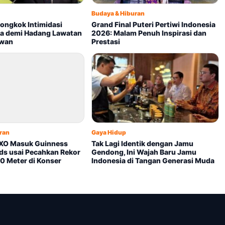
Budaya & Hiburan
iongkok Intimidasi
Grand Final Puteri Pertiwi Indonesia
ka demi Hadang Lawatan
2026: Malam Penuh Inspirasi dan
iwan
Prestasi
ran
Gaya Hidup
EXO Masuk Guinness
Tak Lagi Identik dengan Jamu
ds usai Pecahkan Rekor
Gendong, Ini Wajah Baru Jamu
10 Meter di Konser
Indonesia di Tangan Generasi Muda