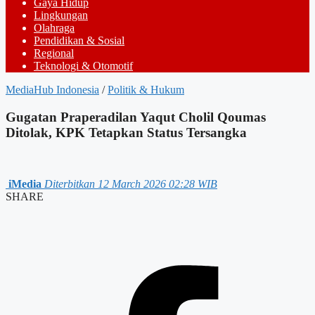
Gaya Hidup
Lingkungan
Olahraga
Pendidikan & Sosial
Regional
Teknologi & Otomotif
MediaHub Indonesia
/
Politik & Hukum
Gugatan Praperadilan Yaqut Cholil Qoumas
Ditolak, KPK Tetapkan Status Tersangka
iMedia
Diterbitkan 12 March 2026 02:28 WIB
SHARE