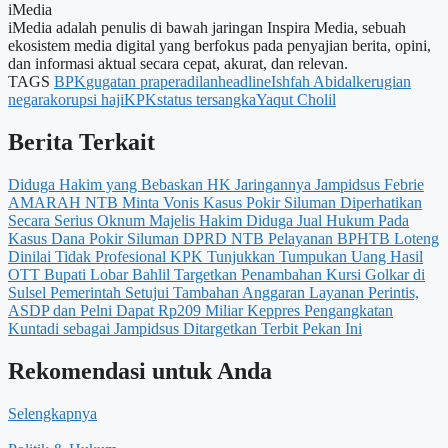
iMedia
iMedia adalah penulis di bawah jaringan Inspira Media, sebuah
ekosistem media digital yang berfokus pada penyajian berita, opini,
dan informasi aktual secara cepat, akurat, dan relevan.
TAGS
BPK
gugatan praperadilan
headline
Ishfah Abidal
kerugian
negara
korupsi haji
KPK
status tersangka
Yaqut Cholil
Berita Terkait
Diduga Hakim yang Bebaskan HK Jaringannya Jampidsus Febrie
AMARAH NTB Minta Vonis Kasus Pokir Siluman Diperhatikan
Secara Serius
Oknum Majelis Hakim Diduga Jual Hukum Pada
Kasus Dana Pokir Siluman DPRD NTB
Pelayanan BPHTB Loteng
Dinilai Tidak Profesional
KPK Tunjukkan Tumpukan Uang Hasil
OTT Bupati Lobar
Bahlil Targetkan Penambahan Kursi Golkar di
Sulsel
Pemerintah Setujui Tambahan Anggaran Layanan Perintis,
ASDP dan Pelni Dapat Rp209 Miliar
Keppres Pengangkatan
Kuntadi sebagai Jampidsus Ditargetkan Terbit Pekan Ini
Rekomendasi untuk Anda
Selengkapnya