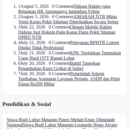
1
August 5, 2026 0 Comment
Diduga Hakim yang
Bebaskan HK Jaringannya Jampidsus Febrie
2
August 3, 2026 0 Comment
AMARAH NTB Minta
Vonis Kasus Pokir Siluman Diperhatikan Secara Serius
3
July 22, 2026 0 Comment
Oknum Majelis Hakim
Diduga Jual Hukum Pada Kasus Dana Pokir Siluman
DPRD NTB
4
July 22, 2026 0 Comment
Pelayanan BPHTB Loteng
Dinilai Tidak Profesional
5
July 21, 2026 0 Comment
KPK Tunjukkan Tumpukan
Uang Hasil OTT Bupati Lobar
6
July 20, 2026 0 Comment
Bahlil Targetkan
Penambahan Kursi Golkar di Sulsel
7
July 20, 2026 0 Comment
Pemerintah Setujui
Tambahan Anggaran Layanan Perintis, ASDP dan Pelni
Dapat Rp209 Miliar
Pendidikan & Sosial
Siswa Budi Luhur Mataram Panen Medali Emas Olimpiade
Nasional
Siswa Budi Luhur Mataram Leonardo Hugo Alvaro