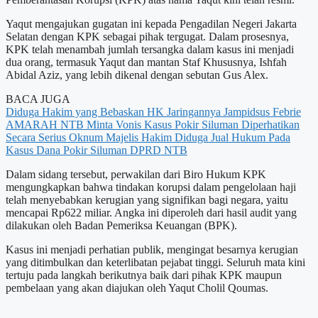
Yaqut mengajukan gugatan ini kepada Pengadilan Negeri Jakarta
Selatan dengan KPK sebagai pihak tergugat. Dalam prosesnya,
KPK telah menambah jumlah tersangka dalam kasus ini menjadi
dua orang, termasuk Yaqut dan mantan Staf Khususnya, Ishfah
Abidal Aziz, yang lebih dikenal dengan sebutan Gus Alex.
BACA JUGA
Diduga Hakim yang Bebaskan HK Jaringannya Jampidsus Febrie
AMARAH NTB Minta Vonis Kasus Pokir Siluman Diperhatikan
Secara Serius
Oknum Majelis Hakim Diduga Jual Hukum Pada
Kasus Dana Pokir Siluman DPRD NTB
Dalam sidang tersebut, perwakilan dari Biro Hukum KPK
mengungkapkan bahwa tindakan korupsi dalam pengelolaan haji
telah menyebabkan kerugian yang signifikan bagi negara, yaitu
mencapai Rp622 miliar. Angka ini diperoleh dari hasil audit yang
dilakukan oleh Badan Pemeriksa Keuangan (BPK).
Kasus ini menjadi perhatian publik, mengingat besarnya kerugian
yang ditimbulkan dan keterlibatan pejabat tinggi. Seluruh mata kini
tertuju pada langkah berikutnya baik dari pihak KPK maupun
pembelaan yang akan diajukan oleh Yaqut Cholil Qoumas.