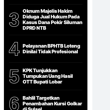
Oknum Majelis Hakim
3
Diduga Jual Hukum Pada
Kasus Dana Pokir Siluman
DPRD NTB
4
Pelayanan BPHTB Loteng
Dinilai Tidak Profesional
5
KPK Tunjukkan
Tumpukan Uang Hasil
OTT Bupati Lobar
6
Bahlil Targetkan
Penambahan Kursi Golkar
di Sulsel