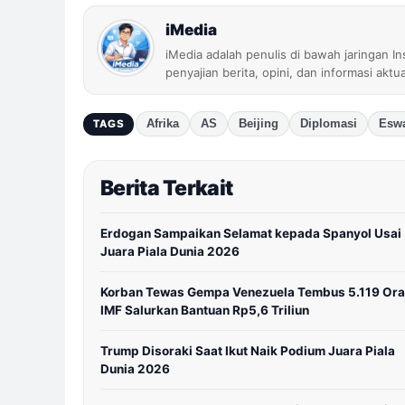
iMedia
iMedia adalah penulis di bawah jaringan I
penyajian berita, opini, dan informasi aktu
Afrika
AS
Beijing
Diplomasi
Eswa
TAGS
Berita Terkait
Erdogan Sampaikan Selamat kepada Spanyol Usai
Juara Piala Dunia 2026
Korban Tewas Gempa Venezuela Tembus 5.119 Ora
IMF Salurkan Bantuan Rp5,6 Triliun
Trump Disoraki Saat Ikut Naik Podium Juara Piala
Dunia 2026