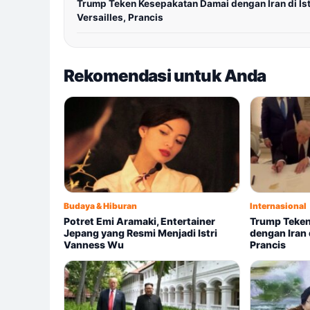
Trump Teken Kesepakatan Damai dengan Iran di Is
Versailles, Prancis
Rekomendasi untuk Anda
Budaya & Hiburan
Internasional
Potret Emi Aramaki, Entertainer
Trump Teken
Jepang yang Resmi Menjadi Istri
dengan Iran d
Vanness Wu
Prancis