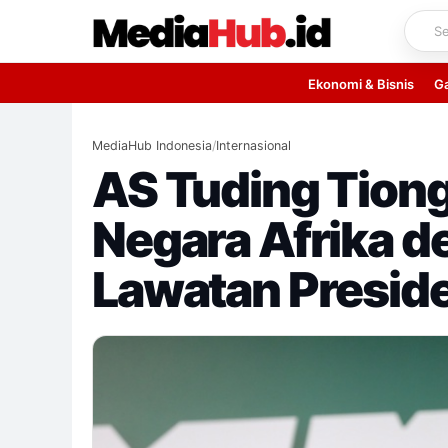
Skip
to
content
Ekonomi & Bisnis
G
MediaHub Indonesia
/
Internasional
AS Tuding Tiong
Negara Afrika 
Lawatan Presid