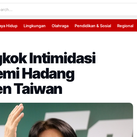
aya Hidup
Lingkungan
Olahraga
Pendidikan & Sosial
Regional
kok Intimidasi
demi Hadang
en Taiwan