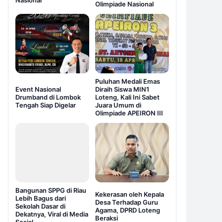
Nasional
Olimpiade Nasional
Puluhan Medali Emas
Event Nasional
Diraih Siswa MIN1
Drumband di Lombok
Loteng, Kali Ini Sabet
Tengah Siap Digelar
Juara Umum di
Olimpiade APEIRON III
Bangunan SPPG di Riau
Kekerasan oleh Kepala
Lebih Bagus dari
Desa Terhadap Guru
Sekolah Dasar di
Agama, DPRD Loteng
Dekatnya, Viral di Media
Beraksi