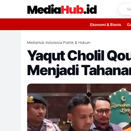
Skip
to
content
Ekonomi & Bisnis
G
MediaHub Indonesia
/
Politik & Hukum
Yaqut Cholil Q
Menjadi Tahana