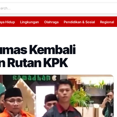
aya Hidup
Lingkungan
Olahraga
Pendidikan & Sosial
Regional
oumas Kembali
n Rutan KPK