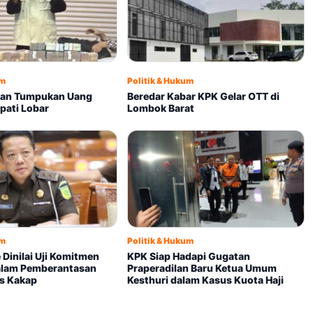
um
Politik & Hukum
kan Tumpukan Uang
Beredar Kabar KPK Gelar OTT di
pati Lobar
Lombok Barat
um
Politik & Hukum
 Dinilai Uji Komitmen
KPK Siap Hadapi Gugatan
alam Pemberantasan
Praperadilan Baru Ketua Umum
as Kakap
Kesthuri dalam Kasus Kuota Haji