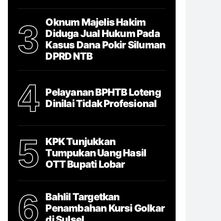
Oknum Majelis Hakim
3
Diduga Jual Hukum Pada
Kasus Dana Pokir Siluman
DPRD NTB
4
Pelayanan BPHTB Loteng
Dinilai Tidak Profesional
5
KPK Tunjukkan
Tumpukan Uang Hasil
OTT Bupati Lobar
6
Bahlil Targetkan
Penambahan Kursi Golkar
di Sulsel