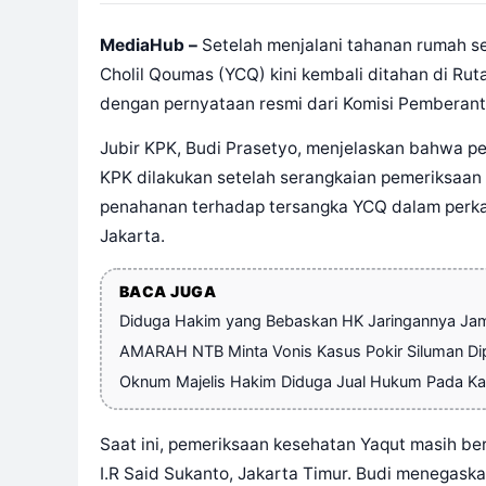
MediaHub –
Setelah menjalani tahanan rumah s
Cholil Qoumas (YCQ) kini kembali ditahan di Rut
dengan pernyataan resmi dari Komisi Pemberant
Jubir KPK, Budi Prasetyo, menjelaskan bahwa p
KPK dilakukan setelah serangkaian pemeriksaan 
penahanan terhadap tersangka YCQ dalam perkara
Jakarta.
BACA JUGA
Diduga Hakim yang Bebaskan HK Jaringannya Jam
AMARAH NTB Minta Vonis Kasus Pokir Siluman Dip
Oknum Majelis Hakim Diduga Jual Hukum Pada Ka
Saat ini, pemeriksaan kesehatan Yaqut masih be
I.R Said Sukanto, Jakarta Timur. Budi menegaskan