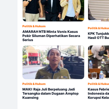
Politik & Hukum
Politik & Huk
AMARAH NTB Minta Vonis Kasus
KPK Tunjuk
Pokir Siluman Diperhatikan Secara
Hasil OTT Bu
Serius
Politik & Hukum
Politik & Huk
MAKI: Raja Juli Berpeluang Jadi
Kasus Febrie
Tersangka dalam Dugaan Amplop
Indonesia d
Kuansing
Korupsi Kel