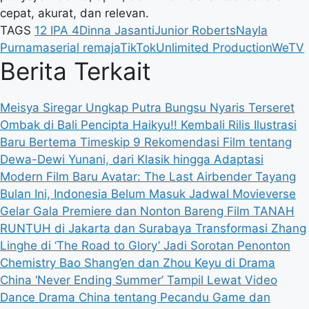
cepat, akurat, dan relevan.
TAGS
12 IPA 4
Dinna Jasanti
Junior Roberts
Nayla
Purnama
serial remaja
TikTok
Unlimited Production
WeTV
Berita Terkait
Meisya Siregar Ungkap Putra Bungsu Nyaris Terseret
Ombak di Bali
Pencipta Haikyu!! Kembali Rilis Ilustrasi
Baru Bertema Timeskip
9 Rekomendasi Film tentang
Dewa-Dewi Yunani, dari Klasik hingga Adaptasi
Modern
Film Baru Avatar: The Last Airbender Tayang
Bulan Ini, Indonesia Belum Masuk Jadwal
Movieverse
Gelar Gala Premiere dan Nonton Bareng Film TANAH
RUNTUH di Jakarta dan Surabaya
Transformasi Zhang
Linghe di ‘The Road to Glory’ Jadi Sorotan Penonton
Chemistry Bao Shang’en dan Zhou Keyu di Drama
China ‘Never Ending Summer’ Tampil Lewat Video
Dance
Drama China tentang Pecandu Game dan