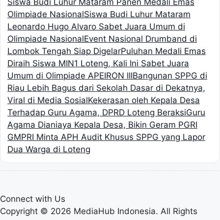
Siswa Budi Luhur Mataram Panen Medali Emas
Olimpiade Nasional
Siswa Budi Luhur Mataram
Leonardo Hugo Alvaro Sabet Juara Umum di
Olimpiade Nasional
Event Nasional Drumband di
Lombok Tengah Siap Digelar
Puluhan Medali Emas
Diraih Siswa MIN1 Loteng, Kali Ini Sabet Juara
Umum di Olimpiade APEIRON III
Bangunan SPPG di
Riau Lebih Bagus dari Sekolah Dasar di Dekatnya,
Viral di Media Sosial
Kekerasan oleh Kepala Desa
Terhadap Guru Agama, DPRD Loteng Beraksi
Guru
Agama Dianiaya Kepala Desa, Bikin Geram PGRI
GMPRI Minta APH Audit Khusus SPPG yang Lapor
Dua Warga di Loteng
Connect with Us
Copyright © 2026 MediaHub Indonesia. All Rights