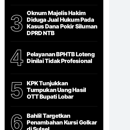
Oknum Majelis Hakim
3
Diduga Jual Hukum Pada
Kasus Dana Pokir Siluman
DPRD NTB
4
Pelayanan BPHTB Loteng
Dinilai Tidak Profesional
5
KPK Tunjukkan
Tumpukan Uang Hasil
OTT Bupati Lobar
6
Bahlil Targetkan
Penambahan Kursi Golkar
di Sulsel