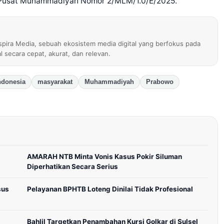
 Pusat Muhammadiyah Nomor 2/MLM/1.0/E/2025.
nspira Media, sebuah ekosistem media digital yang berfokus pada
al secara cepat, akurat, dan relevan.
ndonesia
masyarakat
Muhammadiyah
Prabowo
AMARAH NTB Minta Vonis Kasus Pokir Siluman
Diperhatikan Secara Serius
sus
Pelayanan BPHTB Loteng Dinilai Tidak Profesional
Bahlil Targetkan Penambahan Kursi Golkar di Sulsel