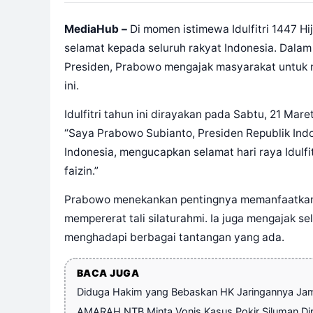
MediaHub –
Di momen istimewa Idulfitri 1447 H
selamat kepada seluruh rakyat Indonesia. Dalam
Presiden, Prabowo mengajak masyarakat untuk
ini.
Idulfitri tahun ini dirayakan pada Sabtu, 21 Ma
“Saya Prabowo Subianto, Presiden Republik Indo
Indonesia, mengucapkan selamat hari raya Idulfitr
faizin.”
Prabowo menekankan pentingnya memanfaatkan p
mempererat tali silaturahmi. Ia juga mengajak s
menghadapi berbagai tantangan yang ada.
BACA JUGA
Diduga Hakim yang Bebaskan HK Jaringannya Jam
AMARAH NTB Minta Vonis Kasus Pokir Siluman Dip