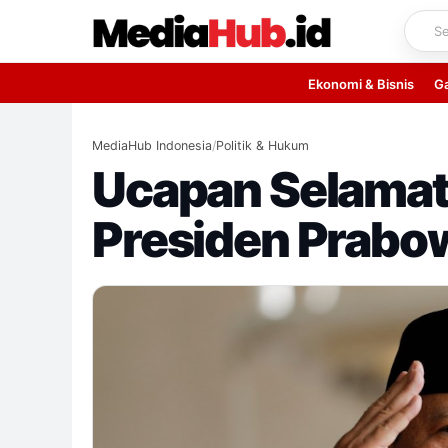
Skip
to
content
Ekonomi & Bisnis
G
MediaHub Indonesia
/
Politik & Hukum
Ucapan Selamat I
Presiden Prabo