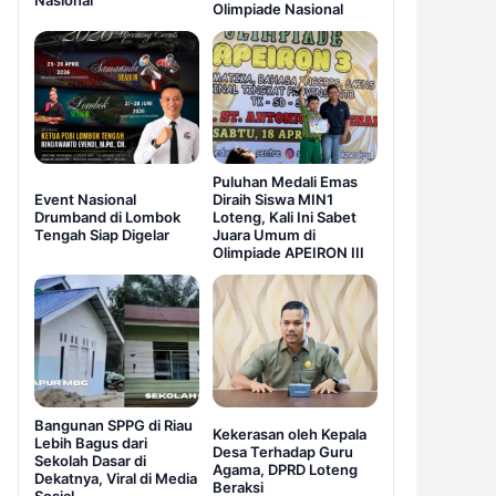
Nasional
Olimpiade Nasional
Puluhan Medali Emas
Event Nasional
Diraih Siswa MIN1
Drumband di Lombok
Loteng, Kali Ini Sabet
Tengah Siap Digelar
Juara Umum di
Olimpiade APEIRON III
Bangunan SPPG di Riau
Kekerasan oleh Kepala
Lebih Bagus dari
Desa Terhadap Guru
Sekolah Dasar di
Agama, DPRD Loteng
Dekatnya, Viral di Media
Beraksi