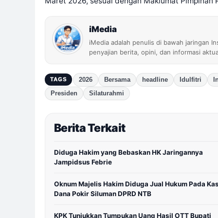
Maret 2026, sesuai dengan Maklumat Pimpinan
iMedia
iMedia adalah penulis di bawah jaringan I
penyajian berita, opini, dan informasi aktu
2026
Bersama
headline
Idulfitri
I
TAGS
Presiden
Silaturahmi
Berita Terkait
Diduga Hakim yang Bebaskan HK Jaringannya
Jampidsus Febrie
Oknum Majelis Hakim Diduga Jual Hukum Pada Ka
Dana Pokir Siluman DPRD NTB
KPK Tunjukkan Tumpukan Uang Hasil OTT Bupati