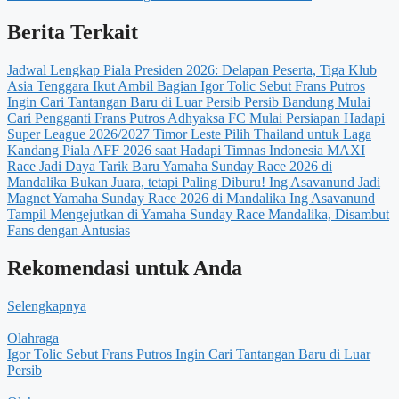
Berita Terkait
Jadwal Lengkap Piala Presiden 2026: Delapan Peserta, Tiga Klub
Asia Tenggara Ikut Ambil Bagian
Igor Tolic Sebut Frans Putros
Ingin Cari Tantangan Baru di Luar Persib
Persib Bandung Mulai
Cari Pengganti Frans Putros
Adhyaksa FC Mulai Persiapan Hadapi
Super League 2026/2027
Timor Leste Pilih Thailand untuk Laga
Kandang Piala AFF 2026 saat Hadapi Timnas Indonesia
MAXI
Race Jadi Daya Tarik Baru Yamaha Sunday Race 2026 di
Mandalika
Bukan Juara, tetapi Paling Diburu! Ing Asavanund Jadi
Magnet Yamaha Sunday Race 2026 di Mandalika
Ing Asavanund
Tampil Mengejutkan di Yamaha Sunday Race Mandalika, Disambut
Fans dengan Antusias
Rekomendasi untuk Anda
Selengkapnya
Olahraga
Igor Tolic Sebut Frans Putros Ingin Cari Tantangan Baru di Luar
Persib