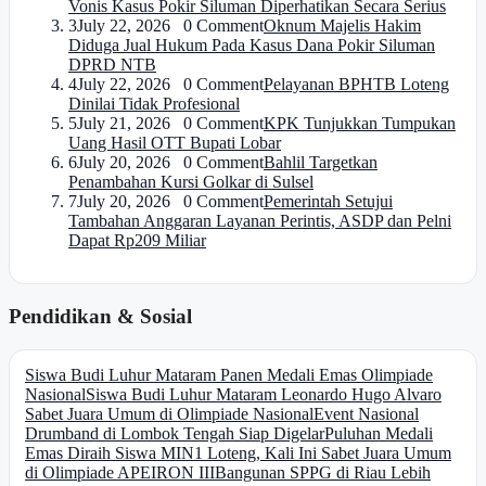
Vonis Kasus Pokir Siluman Diperhatikan Secara Serius
3
July 22, 2026 0 Comment
Oknum Majelis Hakim
Diduga Jual Hukum Pada Kasus Dana Pokir Siluman
DPRD NTB
4
July 22, 2026 0 Comment
Pelayanan BPHTB Loteng
Dinilai Tidak Profesional
5
July 21, 2026 0 Comment
KPK Tunjukkan Tumpukan
Uang Hasil OTT Bupati Lobar
6
July 20, 2026 0 Comment
Bahlil Targetkan
Penambahan Kursi Golkar di Sulsel
7
July 20, 2026 0 Comment
Pemerintah Setujui
Tambahan Anggaran Layanan Perintis, ASDP dan Pelni
Dapat Rp209 Miliar
Pendidikan & Sosial
Siswa Budi Luhur Mataram Panen Medali Emas Olimpiade
Nasional
Siswa Budi Luhur Mataram Leonardo Hugo Alvaro
Sabet Juara Umum di Olimpiade Nasional
Event Nasional
Drumband di Lombok Tengah Siap Digelar
Puluhan Medali
Emas Diraih Siswa MIN1 Loteng, Kali Ini Sabet Juara Umum
di Olimpiade APEIRON III
Bangunan SPPG di Riau Lebih