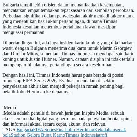
Bulgaria tampil lebih efisien dalam memanfaatkan kesempatan,
mencatatkan empat tembakan tepat sasaran dari sembilan percobaan.
Perbedaan signifikan dalam penyelesaian akhir menjadi faktor utama
yang menentukan hasil akhir pertandingan, di mana Timnas
Indonesia kesulitan menembus pertahanan lawan meskipun
menguasai permainan.
Di pertandingan ini, ada juga insiden kartu kuning yang dikeluarkan
wasit, dengan Bulgaria menerima dua kartu untuk Martin Georgiev
dan Dimitar Mitov, sementara Timnas Indonesia mendapat satu kartu
kuning untuk Justin Hubner. Namun, catatan disiplin ini tidak terlalu
mempengaruhi jalannya pertandingan secara keseluruhan.
Dengan hasil ini, Timnas Indonesia harus puas berada di posisi
runner-up FIFA Series 2026. Evaluasi mendalam di sektor
penyelesaian akhir akan menjadi pekerjaan rumah penting bagi
pelatih John Herdman ke depannya.
iMedia
iMedia adalah penulis di bawah jaringan Inspira Media, sebuah
ekosistem media digital yang berfokus pada penyajian berita, opini,
dan informasi aktual secara cepat, akurat, dan relevan.
TAGS
Bulgaria
FIFA Series
Final
John Herdman
Kekalahan
sepak
bola
Stadion Gelora Bung Karno
Timnas Indonesia
trofi