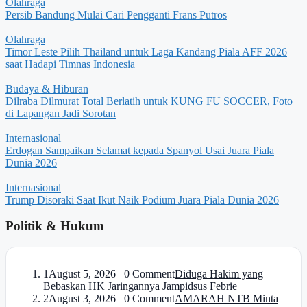
Olahraga
Persib Bandung Mulai Cari Pengganti Frans Putros
Olahraga
Timor Leste Pilih Thailand untuk Laga Kandang Piala AFF 2026
saat Hadapi Timnas Indonesia
Budaya & Hiburan
Dilraba Dilmurat Total Berlatih untuk KUNG FU SOCCER, Foto
di Lapangan Jadi Sorotan
Internasional
Erdogan Sampaikan Selamat kepada Spanyol Usai Juara Piala
Dunia 2026
Internasional
Trump Disoraki Saat Ikut Naik Podium Juara Piala Dunia 2026
Politik & Hukum
1
August 5, 2026 0 Comment
Diduga Hakim yang
Bebaskan HK Jaringannya Jampidsus Febrie
2
August 3, 2026 0 Comment
AMARAH NTB Minta