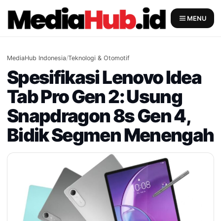
Skip
to
MENU
content
MediaHub Indonesia
/
Teknologi & Otomotif
Spesifikasi Lenovo Idea
Tab Pro Gen 2: Usung
Snapdragon 8s Gen 4,
Bidik Segmen Menengah