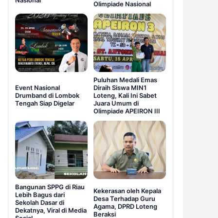
Nasional
Olimpiade Nasional
Puluhan Medali Emas
Event Nasional
Diraih Siswa MIN1
Drumband di Lombok
Loteng, Kali Ini Sabet
Tengah Siap Digelar
Juara Umum di
Olimpiade APEIRON III
Bangunan SPPG di Riau
Kekerasan oleh Kepala
Lebih Bagus dari
Desa Terhadap Guru
Sekolah Dasar di
Agama, DPRD Loteng
Dekatnya, Viral di Media
Beraksi