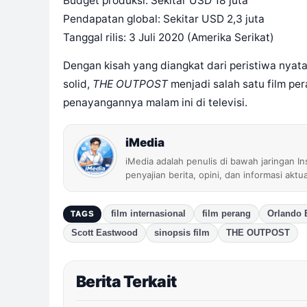
Budget produksi: Sekitar USD 18 juta
Pendapatan global: Sekitar USD 2,3 juta
Tanggal rilis: 3 Juli 2020 (Amerika Serikat)
Dengan kisah yang diangkat dari peristiwa nyat
solid,
THE OUTPOST
menjadi salah satu film pe
penayangannya malam ini di televisi.
iMedia
iMedia adalah penulis di bawah jaringan I
penyajian berita, opini, dan informasi aktu
film internasional
film perang
Orlando 
TAGS
Scott Eastwood
sinopsis film
THE OUTPOST
Berita Terkait