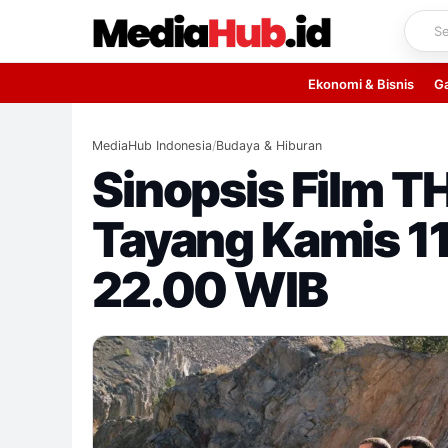
Skip
to
content
Ekonomi & Bisnis
G
MediaHub Indonesia
/
Budaya & Hiburan
Sinopsis Film 
Tayang Kamis 11
22.00 WIB