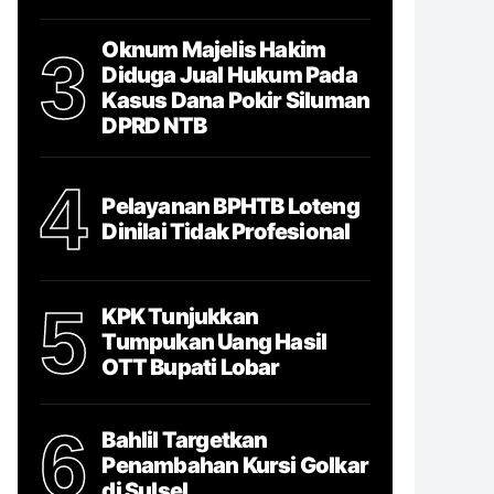
Oknum Majelis Hakim
3
Diduga Jual Hukum Pada
Kasus Dana Pokir Siluman
DPRD NTB
4
Pelayanan BPHTB Loteng
Dinilai Tidak Profesional
5
KPK Tunjukkan
Tumpukan Uang Hasil
OTT Bupati Lobar
6
Bahlil Targetkan
Penambahan Kursi Golkar
di Sulsel