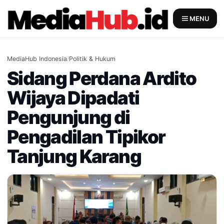
Skip
to
MENU
content
MediaHub Indonesia
/
Politik & Hukum
Sidang Perdana Ardito
Wijaya Dipadati
Pengunjung di
Pengadilan Tipikor
Tanjung Karang