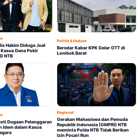
um
Politik & Hukum
is Hakim Diduga Jual
Beredar Kabar KPK Gelar OTT di
Kasus Dana Pokir
Lombok Barat
RD NTB
Regional
um
Gerakan Mahasiswa dan Pemuda
ti Dugaan Pelanggaran
Republik Indonesia (GMPRI) NTB
in Idem dalam Kasus
meminta Polda NTB Tidak Berikan
nagara
Izin Pocari Run