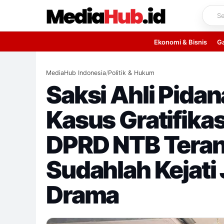
Skip
to
content
Ekonomi & Bisnis
G
MediaHub Indonesia
/
Politik & Hukum
Saksi Ahli Pida
Kasus Gratifika
DPRD NTB Tera
Sudahlah Kejati
Drama