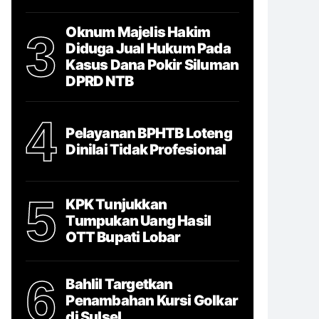
Oknum Majelis Hakim
3
Diduga Jual Hukum Pada
Kasus Dana Pokir Siluman
DPRD NTB
4
Pelayanan BPHTB Loteng
Dinilai Tidak Profesional
5
KPK Tunjukkan
Tumpukan Uang Hasil
OTT Bupati Lobar
6
Bahlil Targetkan
Penambahan Kursi Golkar
di Sulsel