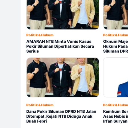
Politik & Hukum
Politik & Huk
AMARAH NTB Minta Vonis Kasus
Oknum Majel
Pokir Siluman Diperhatikan Secara
Hukum Pada 
Serius
Siluman DP
Politik & Hukum
Politik & Huk
Dana Pokir Siluman DPRD NTB Jalan
Kemhum Soro
Ditempat, Kejati NTB Diduga Anak
Asas Nebis 
Buah Febri
Irfan Surya