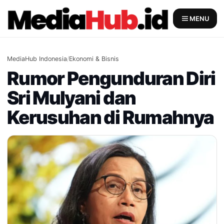
Skip
to
MENU
content
MediaHub Indonesia
/
Ekonomi & Bisnis
Rumor Pengunduran Diri
Sri Mulyani dan
Kerusuhan di Rumahnya