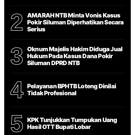
2
AMARAH NTB Minta Vonis Kasus
Pokir Siluman Diperhatikan Secara
Serius
3
Oknum Majelis Hakim Diduga Jual
Hukum Pada Kasus Dana Pokir
Siluman DPRD NTB
4
Pelayanan BPHTB Loteng Dinilai
Tidak Profesional
5
KPK Tunjukkan Tumpukan Uang
Hasil OTT Bupati Lobar