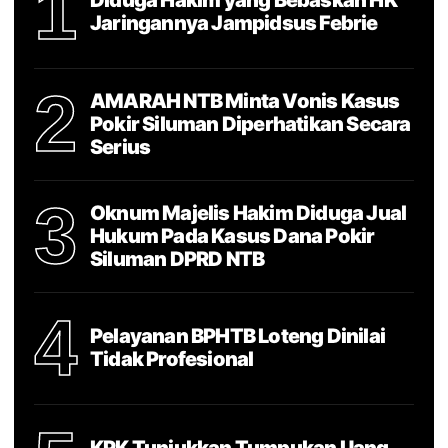
1
Diduga Hakim yang Bebaskan HK
Jaringannya Jampidsus Febrie
2
AMARAH NTB Minta Vonis Kasus
Pokir Siluman Diperhatikan Secara
Serius
3
Oknum Majelis Hakim Diduga Jual
Hukum Pada Kasus Dana Pokir
Siluman DPRD NTB
4
Pelayanan BPHTB Loteng Dinilai
Tidak Profesional