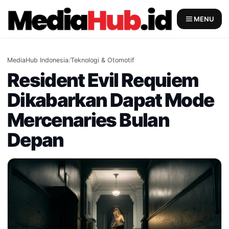
Skip
to
MENU
content
MediaHub Indonesia
/
Teknologi & Otomotif
Resident Evil Requiem
Dikabarkan Dapat Mode
Mercenaries Bulan
Depan